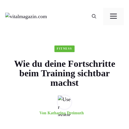
Zum
Me
Inhalt
springen
FITNESS
Wie du deine Fortschritte
beim Training sichtbar
machst
Von
Katharina Dreimuth