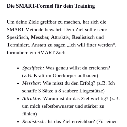
Die SMART-Formel für dein Training
Um deine Ziele greifbar zu machen, hat sich die
SMART-Methode bewährt. Dein Ziel sollte sein:
S
pezifisch,
M
essbar,
A
ttraktiv,
R
ealistisch und
T
erminiert. Anstatt zu sagen „Ich will fitter werden“,
formuliere ein SMART-Ziel:
Spezifisch:
Was genau willst du erreichen?
(z.B. Kraft im Oberkörper aufbauen)
Messbar:
Wie misst du den Erfolg? (z.B. Ich
schaffe 3 Sätze à 8 saubere Liegestütze)
Attraktiv:
Warum ist dir das Ziel wichtig? (z.B.
um mich selbstbewusster und stärker zu
fühlen)
Realistisch:
Ist das Ziel erreichbar? (Für einen