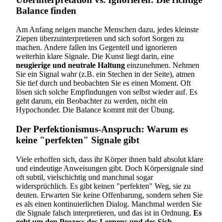
Balance finden
Am Anfang neigen manche Menschen dazu, jedes kleinste
Ziepen überzuinterpretieren und sich sofort Sorgen zu
machen. Andere fallen ins Gegenteil und ignorieren
weiterhin klare Signale. Die Kunst liegt darin, eine
neugierige und neutrale Haltung
einzunehmen. Nehmen
Sie ein Signal wahr (z.B. ein Stechen in der Seite), atmen
Sie tief durch und beobachten Sie es einen Moment. Oft
lösen sich solche Empfindungen von selbst wieder auf. Es
geht darum, ein Beobachter zu werden, nicht ein
Hypochonder. Die Balance kommt mit der Übung.
Der Perfektionismus-Anspruch: Warum es
keine "perfekten" Signale gibt
Viele erhoffen sich, dass ihr Körper ihnen bald absolut klare
und eindeutige Anweisungen gibt. Doch Körpersignale sind
oft subtil, vielschichtig und manchmal sogar
widersprüchlich. Es gibt keinen "perfekten" Weg, sie zu
deuten. Erwarten Sie keine Offenbarung, sondern sehen Sie
es als einen kontinuierlichen Dialog. Manchmal werden Sie
die Signale falsch interpretieren, und das ist in Ordnung.
Es
geht um den Prozess des Lernens und des Sich-