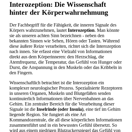
Interozeption: Die Wissenschaft
hinter der Körperwahrnehmung
Der Fachbegriff für die Fähigkeit, die inneren Signale des
Körpers wahrzunehmen, lautet
Interozeption
. Man könnte
sie als unseren achten Sinn bezeichnen - neben den
bekannten Sinnen wie Sehen, Hören oder Tasten. Während
diese äußere Reize verarbeiten, richtet sich die Interozeption
nach innen. Sie erfasst eine Vielzahl von Informationen
direkt aus dem Körperinneren: den Herzschlag, die
Atemfrequenz, die Temperatur, das Gefühl von Hunger oder
Durst, die Anspannung in den Muskeln oder das Kribbeln in
den Fingern.
Wissenschaftlich betrachtet ist die Interozeption ein
komplexer neurologischer Prozess. Spezialisierte Rezeptoren
in unseren Organen, Muskeln und Blutgefäßen senden
kontinuierlich Informationen über Nervenbahnen an das
Gehirn. Ein zentraler Bereich für die Verarbeitung dieser
Signale ist die
Inselrinde (oder Insula)
, eine tief im Gehirn
liegende Region. Sie fungiert als eine Art
Kommandozentrale, die all diese körperlichen Informationen
zusammenführt und in ein bewusstes Gefühl übersetzt. So
wird aus einem niedrigen Blutzuckerspiegel das Gefühl von