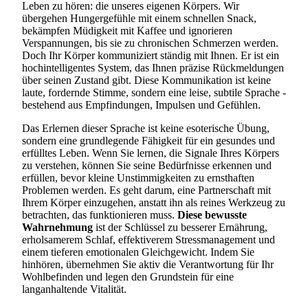
Leben zu hören: die unseres eigenen Körpers. Wir
übergehen Hungergefühle mit einem schnellen Snack,
bekämpfen Müdigkeit mit Kaffee und ignorieren
Verspannungen, bis sie zu chronischen Schmerzen werden.
Doch Ihr Körper kommuniziert ständig mit Ihnen. Er ist ein
hochintelligentes System, das Ihnen präzise Rückmeldungen
über seinen Zustand gibt. Diese Kommunikation ist keine
laute, fordernde Stimme, sondern eine leise, subtile Sprache -
bestehend aus Empfindungen, Impulsen und Gefühlen.
Das Erlernen dieser Sprache ist keine esoterische Übung,
sondern eine grundlegende Fähigkeit für ein gesundes und
erfülltes Leben. Wenn Sie lernen, die Signale Ihres Körpers
zu verstehen, können Sie seine Bedürfnisse erkennen und
erfüllen, bevor kleine Unstimmigkeiten zu ernsthaften
Problemen werden. Es geht darum, eine Partnerschaft mit
Ihrem Körper einzugehen, anstatt ihn als reines Werkzeug zu
betrachten, das funktionieren muss.
Diese bewusste
Wahrnehmung
ist der Schlüssel zu besserer Ernährung,
erholsamerem Schlaf, effektiverem Stressmanagement und
einem tieferen emotionalen Gleichgewicht. Indem Sie
hinhören, übernehmen Sie aktiv die Verantwortung für Ihr
Wohlbefinden und legen den Grundstein für eine
langanhaltende Vitalität.