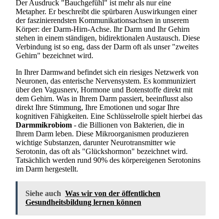
Der Ausdruck "Bauchgefühl" ist mehr als nur eine
Metapher. Er beschreibt die spürbaren Auswirkungen einer
der faszinierendsten Kommunikationsachsen in unserem
Körper: der Darm-Hirn-Achse. Ihr Darm und Ihr Gehirn
stehen in einem ständigen, bidirektionalen Austausch. Diese
Verbindung ist so eng, dass der Darm oft als unser "zweites
Gehirn" bezeichnet wird.
In Ihrer Darmwand befindet sich ein riesiges Netzwerk von
Neuronen, das enterische Nervensystem. Es kommuniziert
über den Vagusnerv, Hormone und Botenstoffe direkt mit
dem Gehirn. Was in Ihrem Darm passiert, beeinflusst also
direkt Ihre Stimmung, Ihre Emotionen und sogar Ihre
kognitiven Fähigkeiten. Eine Schlüsselrolle spielt hierbei das
Darmmikrobiom
- die Billionen von Bakterien, die in
Ihrem Darm leben. Diese Mikroorganismen produzieren
wichtige Substanzen, darunter Neurotransmitter wie
Serotonin, das oft als "Glückshormon" bezeichnet wird.
Tatsächlich werden rund 90% des körpereigenen Serotonins
im Darm hergestellt.
Siehe auch
Was wir von der öffentlichen
Gesundheitsbildung lernen können