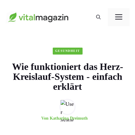
Zum
Me
Inhalt
springen
GESUNDHEIT
Wie funktioniert das Herz-
Kreislauf-System - einfach
erklärt
Von
Katharina Dreimuth