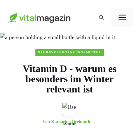
Zum
Me
Inhalt
springen
NAHRUNGSERGÄNZUNGSMITTEL
Vitamin D - warum es
besonders im Winter
relevant ist
Von
Katharina Dreimuth