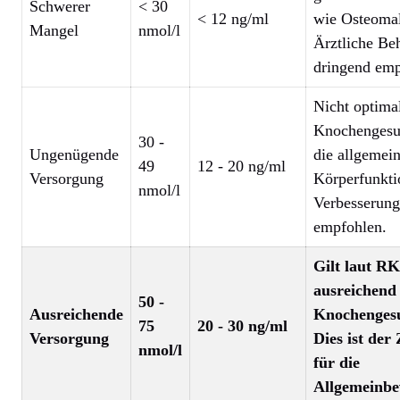
Schwerer
< 30
< 12 ng/ml
wie Osteomal
Mangel
nmol/l
Ärztliche Be
dringend emp
Nicht optimal
Knochengesu
30 -
Ungenügende
die allgemei
49
12 - 20 ng/ml
Versorgung
Körperfunkti
nmol/l
Verbesserung
empfohlen.
Gilt laut RK
ausreichend 
50 -
Ausreichende
Knochengesu
75
20 - 30 ng/ml
Versorgung
Dies ist der 
nmol/l
für die
Allgemeinbe