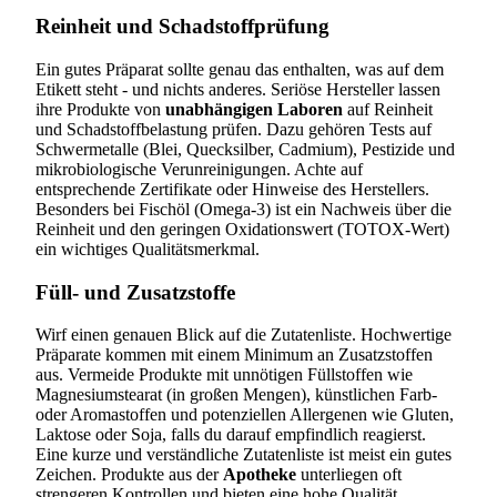
Reinheit und Schadstoffprüfung
Ein gutes Präparat sollte genau das enthalten, was auf dem
Etikett steht - und nichts anderes. Seriöse Hersteller lassen
ihre Produkte von
unabhängigen Laboren
auf Reinheit
und Schadstoffbelastung prüfen. Dazu gehören Tests auf
Schwermetalle (Blei, Quecksilber, Cadmium), Pestizide und
mikrobiologische Verunreinigungen. Achte auf
entsprechende Zertifikate oder Hinweise des Herstellers.
Besonders bei Fischöl (Omega-3) ist ein Nachweis über die
Reinheit und den geringen Oxidationswert (TOTOX-Wert)
ein wichtiges Qualitätsmerkmal.
Füll- und Zusatzstoffe
Wirf einen genauen Blick auf die Zutatenliste. Hochwertige
Präparate kommen mit einem Minimum an Zusatzstoffen
aus. Vermeide Produkte mit unnötigen Füllstoffen wie
Magnesiumstearat (in großen Mengen), künstlichen Farb-
oder Aromastoffen und potenziellen Allergenen wie Gluten,
Laktose oder Soja, falls du darauf empfindlich reagierst.
Eine kurze und verständliche Zutatenliste ist meist ein gutes
Zeichen. Produkte aus der
Apotheke
unterliegen oft
strengeren Kontrollen und bieten eine hohe Qualität.