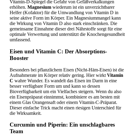
Vitamin-D-Spiegel die Gefahr von Gefäßverkalkungen
erhöhen.
Magnesium
wiederum ist ein unverzichtbarer
Helfer (Kofaktor) für die Umwandlung von Vitamin D in
seine aktive Form im Körper. Ein Magnesiummangel kann
die Wirkung von Vitamin D also stark einschränken. Die
gemeinsame Einnahme dieser drei Nährstoffe sorgt für eine
optimale Verwertung und unterstützt die Knochengesundheit
umfassend.
Eisen und Vitamin C: Der Absorptions-
Booster
Besonders bei pflanzlichem Eisen (Nicht-Häm-Eisen) ist die
Aufnahmerate im Körper relativ gering. Hier wirkt
Vitamin
C
wahre Wunder. Es wandelt das Eisen im Darm in eine
besser verfügbare Form um und kann so dessen
Bioverfügbarkeit um ein Vielfaches steigern. Wenn du also
ein Eisenpräparat einnimmst, kombiniere es am besten mit
einem Glas Orangensaft oder einem Vitamin-C-Präparat.
Dieser einfache Trick macht einen riesigen Unterschied für
die Wirksamkeit.
Curcumin und Piperin: Ein unschlagbares
Team