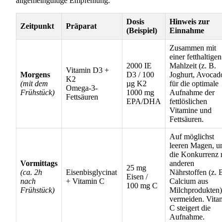
allgemeingültige Empfehlung.
Dosis
Hinweis zur
Zeitpunkt
Präparat
(Beispiel)
Einnahme
Zusammen mit
einer fetthaltigen
2000 IE
Mahlzeit (z. B.
Vitamin D3 +
Morgens
D3 / 100
Joghurt, Avocad
K2
(mit dem
µg K2
für die optimale
Omega-3-
Frühstück)
1000 mg
Aufnahme der
Fettsäuren
EPA/DHA
fettlöslichen
Vitamine und
Fettsäuren.
Auf möglichst
leeren Magen, 
die Konkurrenz 
Vormittags
anderen
25 mg
(ca. 2h
Eisenbisglycinat
Nährstoffen (z. 
Eisen /
nach
+ Vitamin C
Calcium aus
100 mg C
Frühstück)
Milchprodukten)
vermeiden. Vita
C steigert die
Aufnahme.