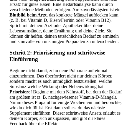
Ersatz für gutes Essen. Eine Bedarfsanalyse kann durch
verschiedene Methoden erfolgen. Am zuverlässigsten ist ein
Blutbild beim Arzt
, das konkrete Mängel aufdecken kann
(z. B. bei Vitamin D, Eisen/Ferritin oder Vitamin B12).
Sprich mit deinem Arzt oder Apotheker über deine
Lebensumstände, deine Ernährung und deine Ziele. Sie
können dir helfen, deinen tatsächlichen Bedarf zu ermitteln
und sinnvolle von unsinnigen Präparaten zu unterscheiden.
Schritt 2: Priorisierung und schrittweise
Einführung
Beginne nicht damit, zehn neue Präparate auf einmal
einzunehmen. Das überfordert nicht nur deinen Körper,
sondern macht es auch unmöglich festzustellen, welche
Substanz welche Wirkung oder Nebenwirkung hat.
Priorisiere!
Beginne mit dem Nährstoff, bei dem der Bedarf
am größten ist (z. B. nachgewiesener Vitamin-D-Mangel).
Nimm dieses Präparat für einige Wochen ein und beobachte,
wie du dich fühlst. Erst dann solltest du das nächste
Supplement einführen. Dieser schrittweise Ansatz erlaubt es
deinem Körper, sich anzupassen, und gibt dir klares
Feedback über die Effekte.