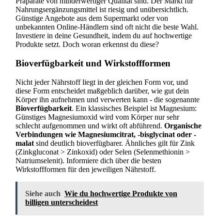
Präparate von minderwertiger Qualität sind. Der Markt für
Nahrungsergänzungsmittel ist riesig und unübersichtlich.
Günstige Angebote aus dem Supermarkt oder von
unbekannten Online-Händlern sind oft nicht die beste Wahl.
Investiere in deine Gesundheit, indem du auf hochwertige
Produkte setzt. Doch woran erkennst du diese?
Bioverfügbarkeit und Wirkstoffformen
Nicht jeder Nährstoff liegt in der gleichen Form vor, und
diese Form entscheidet maßgeblich darüber, wie gut dein
Körper ihn aufnehmen und verwerten kann - die sogenannte
Bioverfügbarkeit
. Ein klassisches Beispiel ist Magnesium:
Günstiges Magnesiumoxid wird vom Körper nur sehr
schlecht aufgenommen und wirkt oft abführend.
Organische
Verbindungen wie Magnesiumcitrat, -bisglycinat oder -
malat
sind deutlich bioverfügbarer. Ähnliches gilt für Zink
(Zinkgluconat > Zinkoxid) oder Selen (Selenmethionin >
Natriumselenit). Informiere dich über die besten
Wirkstoffformen für den jeweiligen Nährstoff.
Siehe auch
Wie du hochwertige Produkte von
billigen unterscheidest