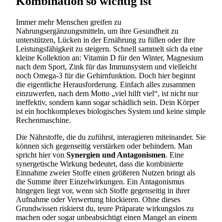
Kombination so wichtig ist
Immer mehr Menschen greifen zu
Nahrungsergänzungsmitteln, um ihre Gesundheit zu
unterstützen, Lücken in der Ernährung zu füllen oder ihre
Leistungsfähigkeit zu steigern. Schnell sammelt sich da eine
kleine Kollektion an: Vitamin D für den Winter, Magnesium
nach dem Sport, Zink für das Immunsystem und vielleicht
noch Omega-3 für die Gehirnfunktion. Doch hier beginnt
die eigentliche Herausforderung. Einfach alles zusammen
einzuwerfen, nach dem Motto „viel hilft viel“, ist nicht nur
ineffektiv, sondern kann sogar schädlich sein. Dein Körper
ist ein hochkomplexes biologisches System und keine simple
Rechenmaschine.
Die Nährstoffe, die du zuführst, interagieren miteinander. Sie
können sich gegenseitig verstärken oder behindern. Man
spricht hier von
Synergien und Antagonismen
. Eine
synergetische Wirkung bedeutet, dass die kombinierte
Einnahme zweier Stoffe einen größeren Nutzen bringt als
die Summe ihrer Einzelwirkungen. Ein Antagonismus
hingegen liegt vor, wenn sich Stoffe gegenseitig in ihrer
Aufnahme oder Verwertung blockieren. Ohne dieses
Grundwissen riskierst du, teure Präparate wirkungslos zu
machen oder sogar unbeabsichtigt einen Mangel an einem