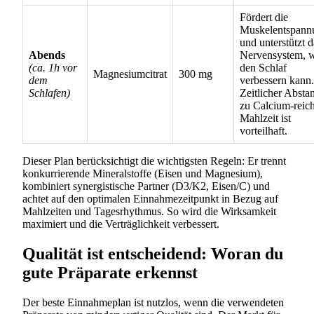
Fördert die
Muskelentspann
und unterstützt d
Abends
Nervensystem, 
(ca. 1h vor
den Schlaf
Magnesiumcitrat
300 mg
dem
verbessern kann.
Schlafen)
Zeitlicher Absta
zu Calcium-reic
Mahlzeit ist
vorteilhaft.
Dieser Plan berücksichtigt die wichtigsten Regeln: Er trennt
konkurrierende Mineralstoffe (Eisen und Magnesium),
kombiniert synergistische Partner (D3/K2, Eisen/C) und
achtet auf den optimalen Einnahmezeitpunkt in Bezug auf
Mahlzeiten und Tagesrhythmus. So wird die Wirksamkeit
maximiert und die Verträglichkeit verbessert.
Qualität ist entscheidend: Woran du
gute Präparate erkennst
Der beste Einnahmeplan ist nutzlos, wenn die verwendeten