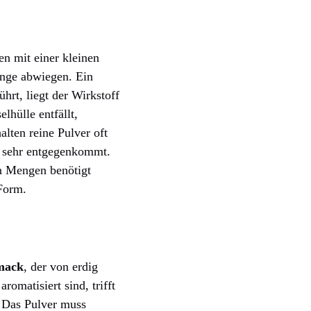
en mit einer kleinen
enge abwiegen. Ein
ührt, liegt der Wirkstoff
lhülle entfällt,
lten reine Pulver oft
n sehr entgegenkommt.
en Mengen benötigt
 Form.
mack
, der von erdig
omatisiert sind, trifft
 Das Pulver muss