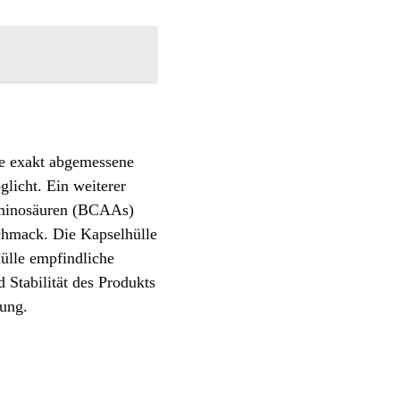
ne exakt abgemessene
licht. Ein weiterer
Aminosäuren (BCAAs)
schmack. Die Kapselhülle
ülle empfindliche
 Stabilität des Produkts
bung.