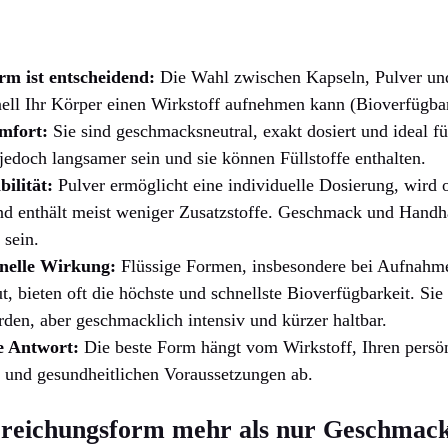
rm ist entscheidend:
Die Wahl zwischen Kapseln, Pulver und
ell Ihr Körper einen Wirkstoff aufnehmen kann (Bioverfügbar
mfort:
Sie sind geschmacksneutral, exakt dosiert und ideal f
doch langsamer sein und sie können Füllstoffe enthalten.
bilität:
Pulver ermöglicht eine individuelle Dosierung, wird o
 enthält meist weniger Zusatzstoffe. Geschmack und Handh
 sein.
hnelle Wirkung:
Flüssige Formen, insbesondere bei Aufnahme
 bieten oft die höchste und schnellste Bioverfügbarkeit. Sie 
en, aber geschmacklich intensiv und kürzer haltbar.
e Antwort:
Die beste Form hängt vom Wirkstoff, Ihren persö
l und gesundheitlichen Voraussetzungen ab.
eichungsform mehr als nur Geschmacks