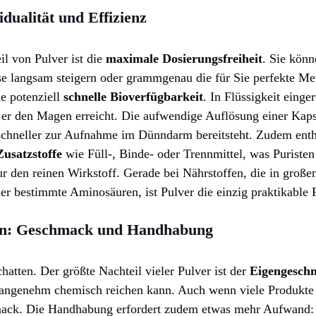
idualität und Effizienz
il von Pulver ist die
maximale Dosierungsfreiheit
. Sie könn
se langsam steigern oder grammgenau die für Sie perfekte M
ie potenziell
schnelle Bioverfügbarkeit
. In Flüssigkeit einger
n er den Magen erreicht. Die aufwendige Auflösung einer Kapse
chneller zur Aufnahme im Dünndarm bereitsteht. Zudem entha
Zusatzstoffe
wie Füll-, Binde- oder Trennmittel, was Puriste
ur den reinen Wirkstoff. Gerade bei Nährstoffen, die in groß
er bestimmte Aminosäuren, ist Pulver die einzig praktikable
en: Geschmack und Handhabung
chatten. Der größte Nachteil vieler Pulver ist der
Eigengesch
unangenehm chemisch reichen kann. Auch wenn viele Produkte ar
mack. Die Handhabung erfordert zudem etwas mehr Aufwand: