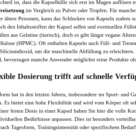
chteil ist, dass die Kapselhülle sich erst im Magen auflösen m
reisetzung
im Vergleich zu Pulver oder Tropfen. Für manch
r ältere Personen, kann das Schlucken von Kapseln zudem sc
auch den Inhaltsstoffen der Kapsel selbst und eventuellen Fülls
llen aus Gelatine (tierisch), doch es gibt längst vegane Alter
lulose (HPMC). Oft enthalten Kapseln auch Füll- und Trennm
iliciumdioxid, um die maschinelle Abfüllung zu erleichtern.
d, bevorzugen manche Anwender möglichst reine Produkte ohn
xible Dosierung trifft auf schnelle Verfü
form hat in den letzten Jahren, insbesondere im Sport- und Ge
. Es bietet eine hohe Flexibilität und wird vom Körper oft se
ner festen Dosis in einer Kapsel haben Sie hier die volle Ko
ividuellen Bedürfnisse anpassen. Dies ist besonders vorteilha
nach Tagesform, Trainingsintensität oder spezifischem Bedarf