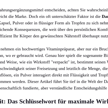
ahrungsergänzungsmittel entscheiden, achten Sie wahrscheinl
icht die Marke. Doch ein oft unterschätzter Faktor ist die
Da
 Kapsel, Pulver oder in flüssiger Form als Tropfen zu sich ne
eichende Konsequenzen, die weit über den persönlichen Komfo
 effizient Ihr Körper den gewünschten Nährstoff überhaupt nut
ie nehmen ein hochwertiges Vitaminpräparat, aber nur ein Bruc
an, wo er gebraucht wird. Genau hier spielt die sogenannte Bi
 und Weise, wie ein Wirkstoff "verpackt" ist, bestimmt seine
schwindigkeit seiner Freisetzung und letztlich die Menge, die
flösen, ein Pulver interagiert direkt mit Flüssigkeit und Trop
men werden. Dieser Artikel führt Sie tief in die Welt der D
enschaftlich fundierte, aber verständliche Entscheidungshilfe
it: Das Schlüsselwort für maximale Wi