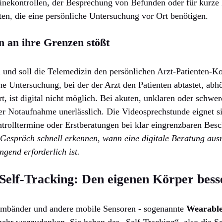
tinekontrollen, der Besprechung von Befunden oder für kurze
nten, die eine persönliche Untersuchung vor Ort benötigen.
n an ihre Grenzen stößt
n und soll die Telemedizin den persönlichen Arzt-Patienten-Ko
he Untersuchung, bei der der Arzt den Patienten abtastet, abh
rt, ist digital nicht möglich. Bei akuten, unklaren oder schw
er Notaufnahme unerlässlich. Die Videosprechstunde eignet si
trolltermine oder Erstberatungen bei klar eingrenzbaren Be
 Gespräch schnell erkennen, wann eine digitale Beratung aus
gend erforderlich ist.
Self-Tracking: Den eigenen Körper bess
rmbänder und andere mobile Sensoren - sogenannte
Wearable
mehr wegzudenken. Sie haben das „Self-Tracking“, also die S