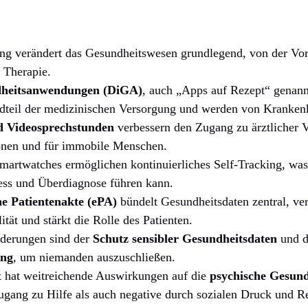
ung verändert das Gesundheitswesen grundlegend, von der Vor
 Therapie.
dheitsanwendungen (DiGA)
, auch „Apps auf Rezept“ genann
ndteil der medizinischen Versorgung und werden von Krankenka
d Videosprechstunden
verbessern den Zugang zu ärztlicher V
onen und für immobile Menschen.
artwatches ermöglichen kontinuierliches Self-Tracking, was
ress und Überdiagnose führen kann.
he Patientenakte (ePA)
bündelt Gesundheitsdaten zentral, ver
tät und stärkt die Rolle des Patienten.
derungen sind der
Schutz sensibler Gesundheitsdaten
und d
ung
, um niemanden auszuschließen.
t hat weitreichende Auswirkungen auf die
psychische Gesund
ugang zu Hilfe als auch negative durch sozialen Druck und R