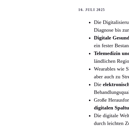
16. JULI 2025
Die Digitalisier
Diagnose bis zur
Digitale Gesun
ein fester Besta
Telemedizin un
ländlichen Regi
Wearables wie Sm
aber auch zu St
Die
elektronisc
Behandlungsquali
Große Herausfor
digitalen Spalt
Die digitale Wel
durch leichten Z