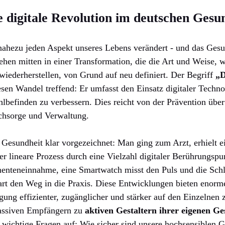
e digitale Revolution im deutschen Gesu
 nahezu jeden Aspekt unseres Lebens verändert - und das Gesu
hen mitten in einer Transformation, die die Art und Weise, 
 wiederherstellen, von Grund auf neu definiert. Der Begriff
„D
esen Wandel treffend: Er umfasst den Einsatz digitaler Techn
befinden zu verbessern. Dies reicht von der Prävention übe
achsorge und Verwaltung.
Gesundheit klar vorgezeichnet: Man ging zum Arzt, erhielt e
er lineare Prozess durch eine Vielzahl digitaler Berührungsp
enteneinnahme, eine Smartwatch misst den Puls und die Schla
art den Weg in die Praxis. Diese Entwicklungen bieten enor
gung effizienter, zugänglicher und stärker auf den Einzelnen
passiven Empfängern zu
aktiven Gestaltern ihrer eigenen G
ng wichtige Fragen auf: Wie sicher sind unsere hochsensiblen