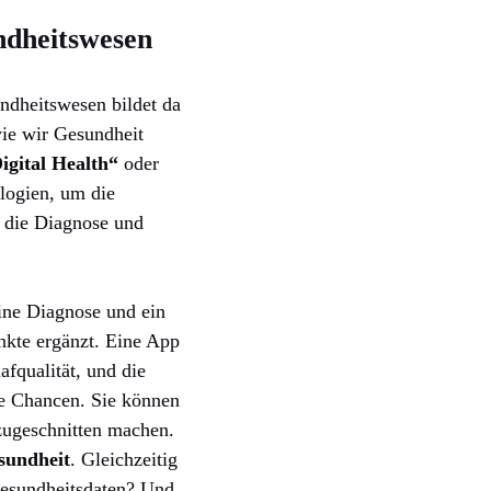
ndheitswesen
ndheitswesen bildet da
wie wir Gesundheit
igital Health“
oder
ologien, um die
r die Diagnose und
ine Diagnose und ein
unkte ergänzt. Eine App
fqualität, und die
me Chancen. Sie können
 zugeschnitten machen.
esundheit
. Gleichzeitig
 Gesundheitsdaten? Und