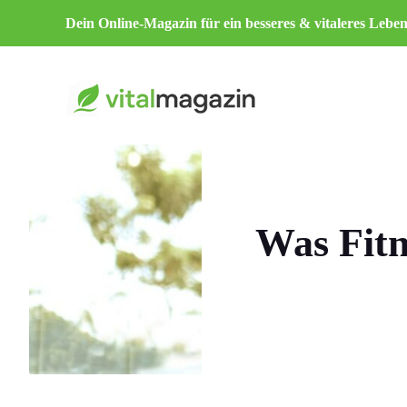
Zum
Dein Online-Magazin für ein besseres & vitaleres Leben
Inhalt
springen
Was Fitn