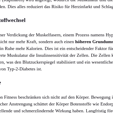
en. Dies alles reduziert das Risiko für Herzinfarkt und Schla
offwechsel
einer Verdickung der Muskelfasern, einem Prozess namens Hy
icht nur mehr Kraft, sondern auch einen
höheren Grundums
 in Ruhe mehr Kalorien. Dies ist ein entscheidender Faktor fü
erte Muskulatur die Insulinsensitivität der Zellen. Die Zelle
en, was den Blutzuckerspiegel stabilisiert und ein wesentli
on Typ-2-Diabetes ist.
e
on Fitness beschränken sich nicht auf den Körper. Bewegung i
icher Anstrengung schüttet der Körper Botenstoffe wie Endor
llende und schmerzlindernde Wirkung haben. Langfristig förd