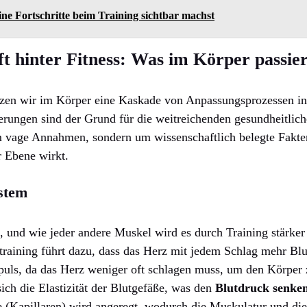
ne Fortschritte beim Training sichtbar machst
t hinter Fitness: Was im Körper passier
etzen wir im Körper eine Kaskade von Anpassungsprozessen i
rungen sind der Grund für die weitreichenden gesundheitliche
m vage Annahmen, sondern um wissenschaftlich belegte Fakten
r Ebene wirkt.
stem
, und wie jeder andere Muskel wird es durch Training stärker 
raining führt dazu, dass das Herz mit jedem Schlag mehr Bl
puls, da das Herz weniger oft schlagen muss, um den Körper 
sich die Elastizität der Blutgefäße, was den
Blutdruck senke
e (Kapillaren) wird angeregt, wodurch die Muskulatur und di