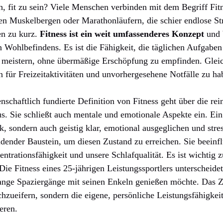
h, fit zu sein? Viele Menschen verbinden mit dem Begriff Fitn
en Muskelbergen oder Marathonläufern, die schier endlose St
en zu kurz.
Fitness ist ein weit umfassenderes Konzept
und 
 Wohlbefindens. Es ist die Fähigkeit, die täglichen Aufgabe
meistern, ohne übermäßige Erschöpfung zu empfinden. Gleich
für Freizeitaktivitäten und unvorhergesehene Notfälle zu ha
schaftlich fundierte Definition von Fitness geht über die rei
s. Sie schließt auch mentale und emotionale Aspekte ein. Ein 
rk, sondern auch geistig klar, emotional ausgeglichen und stre
eidender Baustein, um diesen Zustand zu erreichen. Sie beeinfl
trationsfähigkeit und unsere Schlafqualität. Es ist wichtig z
Die Fitness eines 25-jährigen Leistungssportlers unterscheidet
lange Spaziergänge mit seinen Enkeln genießen möchte. Das Zi
chzueifern, sondern die eigene, persönliche Leistungsfähigkei
eren.