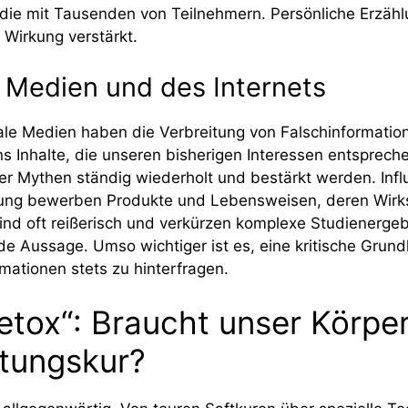
udie mit Tausenden von Teilnehmern. Persönliche Erzäh
 Wirkung verstärkt.
r Medien und des Internets
ale Medien haben die Verbreitung von Falschinformatio
s Inhalte, die unseren bisherigen Interessen entsprech
n der Mythen ständig wiederholt und bestärkt werden. Inf
ung bewerben Produkte und Lebensweisen, deren Wirks
 sind oft reißerisch und verkürzen komplexe Studienerge
ende Aussage. Umso wichtiger ist es, eine kritische Grun
ationen stets zu hinterfragen.
tox“: Braucht unser Körper
ftungskur?