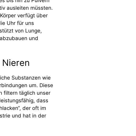
es bis hin zu Pulvern
ktiv ausleiten müssten.
 Körper verfügt über
ie Uhr für uns
stützt von Lunge,
e abzubauen und
 Nieren
dliche Substanzen wie
erbindungen um. Diese
iltern täglich unser
leistungsfähig, dass
lacken“, der oft im
rie und hat in der