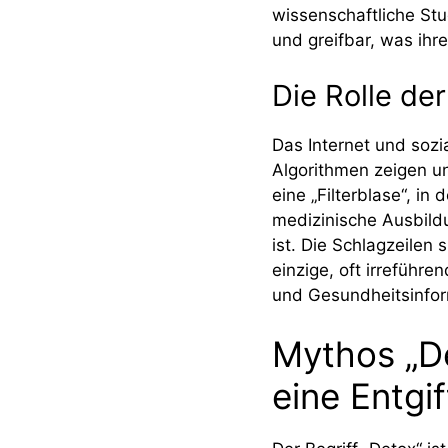
wissenschaftliche St
und greifbar, was ihre
Die Rolle de
Das Internet und sozi
Algorithmen zeigen un
eine „Filterblase“, i
medizinische Ausbild
ist. Die Schlagzeilen
einzige, oft irreführ
und Gesundheitsinform
Mythos „De
eine Entgi