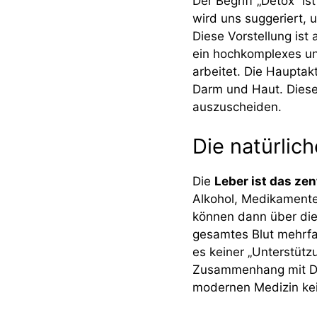
Der Begriff „Detox“ is
wird uns suggeriert, u
Diese Vorstellung ist 
ein hochkomplexes und
arbeitet. Die Hauptak
Darm und Haut. Diese
auszuscheiden.
Die natürlic
Die
Leber ist das ze
Alkohol, Medikamente
können dann über die 
gesamtes Blut mehrfac
es keiner „Unterstütz
Zusammenhang mit Det
modernen Medizin kei