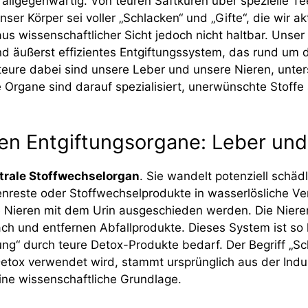
t allgegenwärtig. Von teuren Saftkuren über spezielle Te
nser Körper sei voller „Schlacken“ und „Gifte“, die wir a
aus wissenschaftlicher Sicht jedoch nicht haltbar. Unser
 äußerst effizientes Entgiftungssystem, das rund um d
teure dabei sind unsere Leber und unsere Nieren, unter
 Organe sind darauf spezialisiert, unerwünschte Stoff
hen Entgiftungsorgane: Leber und
ntrale Stoffwechselorgan
. Sie wandelt potenziell schä
nreste oder Stoffwechselprodukte in wasserlösliche V
Nieren mit dem Urin ausgeschieden werden. Die Nieren f
h und entfernen Abfallprodukte. Dieses System ist so 
ung“ durch teure Detox-Produkte bedarf. Der Begriff „Sch
ox verwendet wird, stammt ursprünglich aus der Indust
ne wissenschaftliche Grundlage.