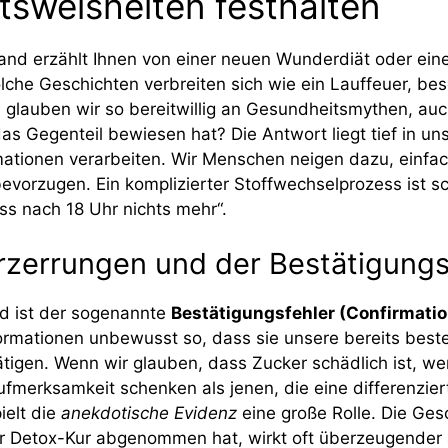
sweisheiten festhalten
nd erzählt Ihnen von einer neuen Wunderdiät oder ein
che Geschichten verbreiten sich wie ein Lauffeuer, bes
 glauben wir so bereitwillig an Gesundheitsmythen, au
as Gegenteil bewiesen hat? Die Antwort liegt tief in un
rmationen verarbeiten. Wir Menschen neigen dazu, einfa
evorzugen. Ein komplizierter Stoffwechselprozess ist s
Iss nach 18 Uhr nichts mehr“.
rzerrungen und der Bestätigungs
nd ist der sogenannte
Bestätigungsfehler (Confirmatio
nformationen unbewusst so, dass sie unsere bereits bes
gen. Wenn wir glauben, dass Zucker schädlich ist, werd
fmerksamkeit schenken als jenen, die eine differenzier
ielt die
anekdotische Evidenz
eine große Rolle. Die Ges
er Detox-Kur abgenommen hat, wirkt oft überzeugender 