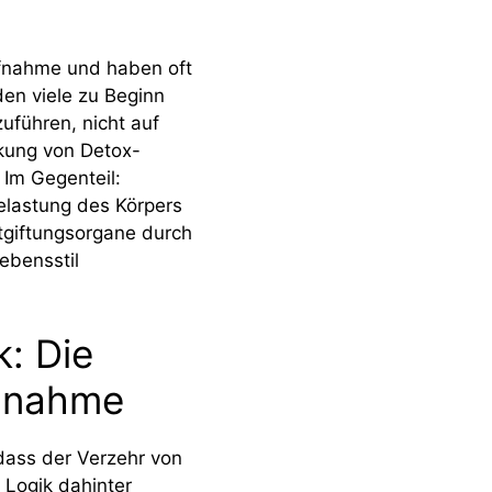
ufnahme und haben oft
den viele zu Beginn
uführen, nicht auf
rkung von Detox-
 Im Gegenteil:
elastung des Körpers
ntgiftungsorgane durch
ebensstil
: Die
zunahme
dass der Verzehr von
 Logik dahinter