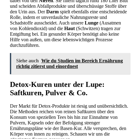
dabei von den
Nieren
. Sie filtern täglich rund 180 Liter Blut
und scheiden Abfallprodukte und überschüssige Stoffe über
den Urin aus. Der
Darm
spielt ebenfalls eine entscheidende
Rolle, indem er unverdauliche Nahrungsreste und
Schadstoffe ausscheidet. Auch unsere
Lunge
(Ausatmen
von Kohlendioxid) und die
Haut
(Schwitzen) tragen zur
Entgiftung bei. Ein gesunder Körper benötigt also keine
Hilfe von außen, um diese lebenswichtigen Prozesse
durchzuführen.
Siehe auch
Wie du Studien im Bereich Ernährung
richtig zitierst und einordnest
Detox-Kuren unter der Lupe:
Saftkuren, Pulver & Co.
Der Markt für Detox-Produkte ist riesig und unübersichtlich.
Die Methoden reichen von reinen Saftkuren über den
Konsum von speziellen Tees bis hin zur Einnahme von
Pulvern, Kapseln oder der Befolgung strenger
Ernährungspläne wie der Basen-Kur. Alle versprechen, den
Körper von innen zu reinigen. Schauen wir uns die