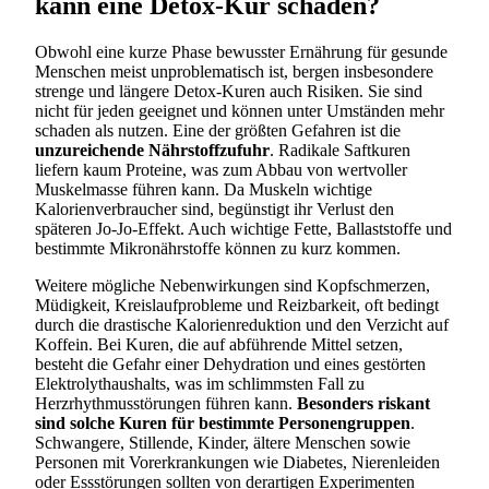
kann eine Detox-Kur schaden?
Obwohl eine kurze Phase bewusster Ernährung für gesunde
Menschen meist unproblematisch ist, bergen insbesondere
strenge und längere Detox-Kuren auch Risiken. Sie sind
nicht für jeden geeignet und können unter Umständen mehr
schaden als nutzen. Eine der größten Gefahren ist die
unzureichende Nährstoffzufuhr
. Radikale Saftkuren
liefern kaum Proteine, was zum Abbau von wertvoller
Muskelmasse führen kann. Da Muskeln wichtige
Kalorienverbraucher sind, begünstigt ihr Verlust den
späteren Jo-Jo-Effekt. Auch wichtige Fette, Ballaststoffe und
bestimmte Mikronährstoffe können zu kurz kommen.
Weitere mögliche Nebenwirkungen sind Kopfschmerzen,
Müdigkeit, Kreislaufprobleme und Reizbarkeit, oft bedingt
durch die drastische Kalorienreduktion und den Verzicht auf
Koffein. Bei Kuren, die auf abführende Mittel setzen,
besteht die Gefahr einer Dehydration und eines gestörten
Elektrolythaushalts, was im schlimmsten Fall zu
Herzrhythmusstörungen führen kann.
Besonders riskant
sind solche Kuren für bestimmte Personengruppen
.
Schwangere, Stillende, Kinder, ältere Menschen sowie
Personen mit Vorerkrankungen wie Diabetes, Nierenleiden
oder Essstörungen sollten von derartigen Experimenten