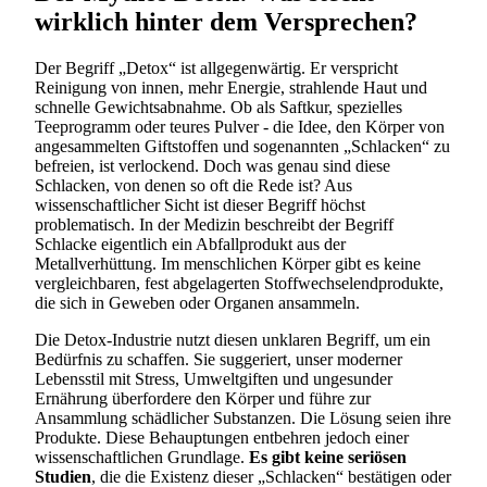
wirklich hinter dem Versprechen?
Der Begriff „Detox“ ist allgegenwärtig. Er verspricht
Reinigung von innen, mehr Energie, strahlende Haut und
schnelle Gewichtsabnahme. Ob als Saftkur, spezielles
Teeprogramm oder teures Pulver - die Idee, den Körper von
angesammelten Giftstoffen und sogenannten „Schlacken“ zu
befreien, ist verlockend. Doch was genau sind diese
Schlacken, von denen so oft die Rede ist? Aus
wissenschaftlicher Sicht ist dieser Begriff höchst
problematisch. In der Medizin beschreibt der Begriff
Schlacke eigentlich ein Abfallprodukt aus der
Metallverhüttung. Im menschlichen Körper gibt es keine
vergleichbaren, fest abgelagerten Stoffwechselendprodukte,
die sich in Geweben oder Organen ansammeln.
Die Detox-Industrie nutzt diesen unklaren Begriff, um ein
Bedürfnis zu schaffen. Sie suggeriert, unser moderner
Lebensstil mit Stress, Umweltgiften und ungesunder
Ernährung überfordere den Körper und führe zur
Ansammlung schädlicher Substanzen. Die Lösung seien ihre
Produkte. Diese Behauptungen entbehren jedoch einer
wissenschaftlichen Grundlage.
Es gibt keine seriösen
Studien
, die die Existenz dieser „Schlacken“ bestätigen oder