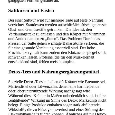
gängigsten Formen genauer an.
Saftkuren und Fasten
Bei einer Saftkur wird für mehrere Tage auf feste Nahrung
verzichtet. Stattdessen werden ausschließlich frisch gepresste
Obst- und Gemüsesäfte getrunken. Die Idee ist, den
Verdauungstrakt zu entlasten und den Körper mit Vitaminen
und Antioxidantien zu „fluten“. Das Problem: Durch das
Pressen der Säfte gehen wichtige Ballaststoffe verloren, die
für eine gesunde Verdauung essenziell sind. Der hohe
Fruchtzuckergehalt kann zudem den Blutzuckerspiegel stark
schwanken lassen. Proteine, die für den Muskelerhalt
entscheidend sind, fehlen meist komplett.
Detox-Tees und Nahrungsergänzungsmittel
Spezielle Detox-Tees enthalten oft Kräuter wie Brennnessel,
Mariendistel oder Löwenzahn, denen eine harntreibende
oder leberunterstützende Wirkung nachgesagt wird.
Während diese Kräuter in Maßen unbedenklich sind, ist ihre
„entgiftende“ Wirkung im Sinne des Detox-Marketings nicht
belegt. Einige Produkte enthalten sogar stark abführende
Wirkstoffe, die zu Flüssigkeitsverlust und einer Störung des
Elektrolythaushalts führen können. Ähnliches gilt für Detox-