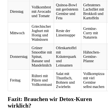
Quinoa-Bowl
Gebratenes
Vollkornbrot
mit geröstetem
Lachsfilet mit
Dienstag
mit Avocado
Gemüse und
Brokkoli und
und Tomate
Feta
Kartoffeln
Griechischer
Gemüse-
Joghurt mit
Reste der
Mittwoch
Curry mit
Honig und
Linsensuppe
Naturreis
Walnüssen
Grüner
Ofenkartoffel
Smoothie mit
mit
Hähnchen-
Donnerstag
Spinat,
Kräuterquark
Gemüse-
Banane und
und
Pfanne
Mandelmilch
Leinsamen
Salat mit
Vollkornpizza
Rührei mit
Thunfisch,
mit viel
Freitag
Pilzen und
Bohnen und
Gemüse
Vollkorntoast
Zwiebeln
selbst machen
Fazit: Brauchen wir Detox-Kuren
wirklich?