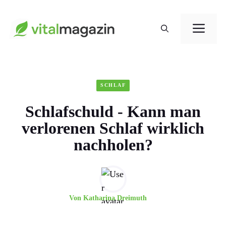
Zum
Me
Inhalt
springen
SCHLAF
Schlafschuld - Kann man
verlorenen Schlaf wirklich
nachholen?
Von
Katharina Dreimuth