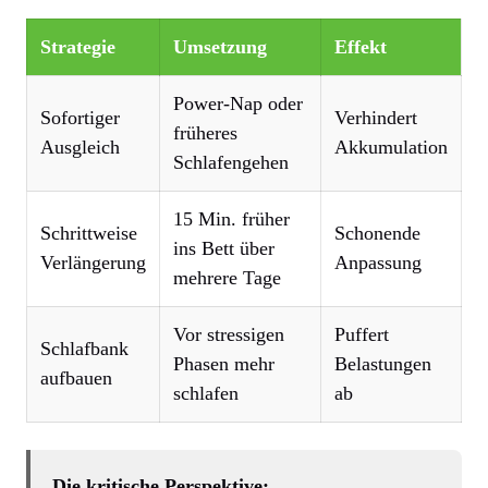
Strategie
Umsetzung
Effekt
Power-Nap oder
Sofortiger
Verhindert
früheres
Ausgleich
Akkumulation
Schlafengehen
15 Min. früher
Schrittweise
Schonende
ins Bett über
Verlängerung
Anpassung
mehrere Tage
Vor stressigen
Puffert
Schlafbank
Phasen mehr
Belastungen
aufbauen
schlafen
ab
Die kritische Perspektive: