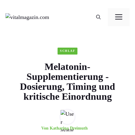
Zum
Me
Inhalt
springen
SCHLAF
Melatonin-
Supplementierung -
Dosierung, Timing und
kritische Einordnung
Von
Katharina Dreimuth