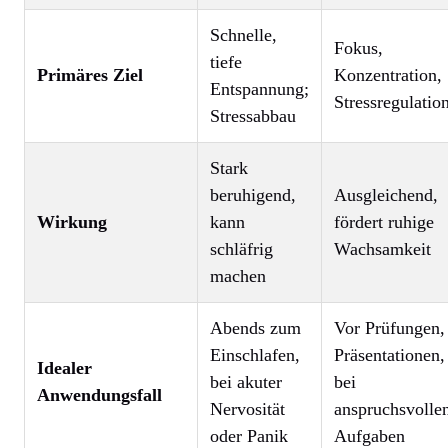
Schnelle,
Fokus,
tiefe
Primäres Ziel
Konzentration,
Entspannung;
Stressregulatio
Stressabbau
Stark
beruhigend,
Ausgleichend,
Wirkung
kann
fördert ruhige
schläfrig
Wachsamkeit
machen
Abends zum
Vor Prüfungen,
Einschlafen,
Präsentationen,
Idealer
bei akuter
bei
Anwendungsfall
Nervosität
anspruchsvolle
oder Panik
Aufgaben