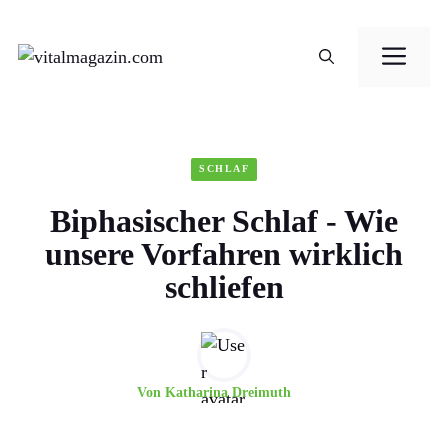
Zum
Me
Inhalt
springen
SCHLAF
Biphasischer Schlaf - Wie
unsere Vorfahren wirklich
schliefen
Von
Katharina Dreimuth