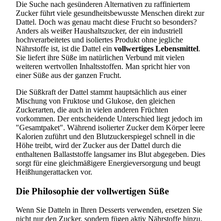
Die Suche nach gesünderen Alternativen zu raffiniertem
Zucker führt viele gesundheitsbewusste Menschen direkt zur
Dattel. Doch was genau macht diese Frucht so besonders?
Anders als weißer Haushaltszucker, der ein industriell
hochverarbeitetes und isoliertes Produkt ohne jegliche
Nährstoffe ist, ist die Dattel ein
vollwertiges Lebensmittel
.
Sie liefert ihre Süße im natürlichen Verbund mit vielen
weiteren wertvollen Inhaltsstoffen. Man spricht hier von
einer Süße aus der ganzen Frucht.
Die Süßkraft der Dattel stammt hauptsächlich aus einer
Mischung von Fruktose und Glukose, den gleichen
Zuckerarten, die auch in vielen anderen Früchten
vorkommen. Der entscheidende Unterschied liegt jedoch im
"Gesamtpaket". Während isolierter Zucker dem Körper leere
Kalorien zuführt und den Blutzuckerspiegel schnell in die
Höhe treibt, wird der Zucker aus der Dattel durch die
enthaltenen Ballaststoffe langsamer ins Blut abgegeben. Dies
sorgt für eine gleichmäßigere Energieversorgung und beugt
Heißhungerattacken vor.
Die Philosophie der vollwertigen Süße
Wenn Sie Datteln in Ihren Desserts verwenden, ersetzen Sie
nicht nur den Zucker, sondern fügen aktiv Nährstoffe hinzu.