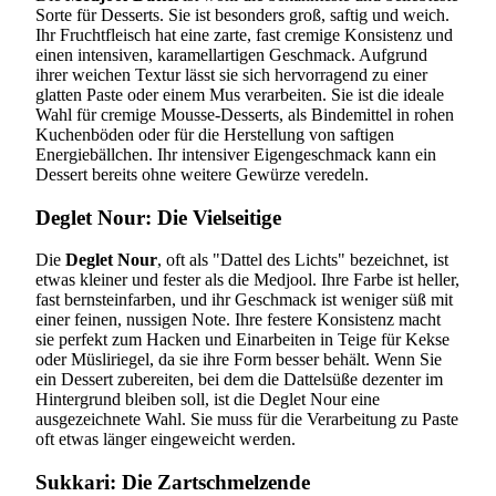
Sorte für Desserts. Sie ist besonders groß, saftig und weich.
Ihr Fruchtfleisch hat eine zarte, fast cremige Konsistenz und
einen intensiven, karamellartigen Geschmack. Aufgrund
ihrer weichen Textur lässt sie sich hervorragend zu einer
glatten Paste oder einem Mus verarbeiten. Sie ist die ideale
Wahl für cremige Mousse-Desserts, als Bindemittel in rohen
Kuchenböden oder für die Herstellung von saftigen
Energiebällchen. Ihr intensiver Eigengeschmack kann ein
Dessert bereits ohne weitere Gewürze veredeln.
Deglet Nour: Die Vielseitige
Die
Deglet Nour
, oft als "Dattel des Lichts" bezeichnet, ist
etwas kleiner und fester als die Medjool. Ihre Farbe ist heller,
fast bernsteinfarben, und ihr Geschmack ist weniger süß mit
einer feinen, nussigen Note. Ihre festere Konsistenz macht
sie perfekt zum Hacken und Einarbeiten in Teige für Kekse
oder Müsliriegel, da sie ihre Form besser behält. Wenn Sie
ein Dessert zubereiten, bei dem die Dattelsüße dezenter im
Hintergrund bleiben soll, ist die Deglet Nour eine
ausgezeichnete Wahl. Sie muss für die Verarbeitung zu Paste
oft etwas länger eingeweicht werden.
Sukkari: Die Zartschmelzende