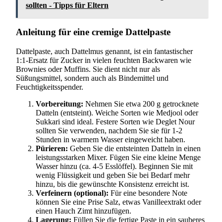
sollten - Tipps für Eltern
Anleitung für eine cremige Dattelpaste
Dattelpaste, auch Dattelmus genannt, ist ein fantastischer
1:1-Ersatz für Zucker in vielen feuchten Backwaren wie
Brownies oder Muffins. Sie dient nicht nur als
Süßungsmittel, sondern auch als Bindemittel und
Feuchtigkeitsspender.
Vorbereitung:
Nehmen Sie etwa 200 g getrocknete
Datteln (entsteint). Weiche Sorten wie Medjool oder
Sukkari sind ideal. Festere Sorten wie Deglet Nour
sollten Sie verwenden, nachdem Sie sie für 1-2
Stunden in warmem Wasser eingeweicht haben.
Pürieren:
Geben Sie die entsteinten Datteln in einen
leistungsstarken Mixer. Fügen Sie eine kleine Menge
Wasser hinzu (ca. 4-5 Esslöffel). Beginnen Sie mit
wenig Flüssigkeit und geben Sie bei Bedarf mehr
hinzu, bis die gewünschte Konsistenz erreicht ist.
Verfeinern (optional):
Für eine besondere Note
können Sie eine Prise Salz, etwas Vanilleextrakt oder
einen Hauch Zimt hinzufügen.
Lagerung:
Füllen Sie die fertige Paste in ein sauberes