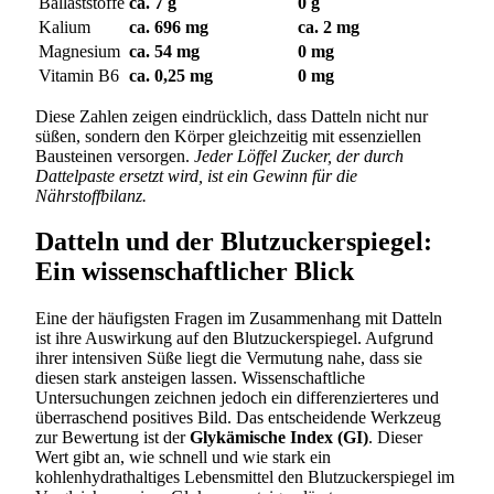
Ballaststoffe
ca. 7 g
0 g
Kalium
ca. 696 mg
ca. 2 mg
Magnesium
ca. 54 mg
0 mg
Vitamin B6
ca. 0,25 mg
0 mg
Diese Zahlen zeigen eindrücklich, dass Datteln nicht nur
süßen, sondern den Körper gleichzeitig mit essenziellen
Bausteinen versorgen.
Jeder Löffel Zucker, der durch
Dattelpaste ersetzt wird, ist ein Gewinn für die
Nährstoffbilanz.
Datteln und der Blutzuckerspiegel:
Ein wissenschaftlicher Blick
Eine der häufigsten Fragen im Zusammenhang mit Datteln
ist ihre Auswirkung auf den Blutzuckerspiegel. Aufgrund
ihrer intensiven Süße liegt die Vermutung nahe, dass sie
diesen stark ansteigen lassen. Wissenschaftliche
Untersuchungen zeichnen jedoch ein differenzierteres und
überraschend positives Bild. Das entscheidende Werkzeug
zur Bewertung ist der
Glykämische Index (GI)
. Dieser
Wert gibt an, wie schnell und wie stark ein
kohlenhydrathaltiges Lebensmittel den Blutzuckerspiegel im