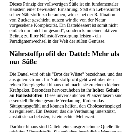
Dieses Prinzip der vollwertigen Süße ist ein fundamentaler
Baustein einer bewussten Ernährung. Statt ein Lebensmittel
seiner Nährstoffe zu berauben, wie es bei der Raffination
von Zucker geschieht, nutzen wir die von der Natur
vorgesehene Komplexität. Ein Datteldessert ist somit nicht
einfach nur "nicht ungesund", sondern kann einen aktiven
Beitrag zu Ihrer Nährstoffversorgung leisten - ein
Paradigmenwechsel in der Welt der süßen Genüsse.
Nährstoffprofil der Dattel: Mehr als
nur Süße
Die Dattel wird oft als "Brot der Wüste" bezeichnet, und das
aus gutem Grund. Ihr Nährstoffprofil geht weit über den
reinen Energiegehalt hinaus und macht sie zu einem kleinen
Kraftpaket. Besonders hervorzuheben ist ihr
hoher Gehalt
an Ballaststoffen
. Diese unverdaulichen Pflanzenfasern sind
essenziell für eine gesunde Verdauung, fördern das
Sättigungsgefühl und können helfen, den Cholesterinspiegel
zu regulieren. Ein Dessert, das die Verdauung unterstützt,
anstatt sie zu belasten, ist ein echter Mehrwert.
Darüber hinaus sind Datteln eine ausgezeichnete Quelle für
wichtige Mineralstoffe. Sie enthalten beachtliche Mengen an