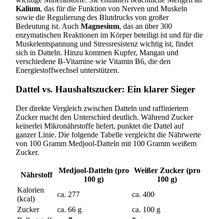
Kalium
, das für die Funktion von Nerven und Muskeln
sowie die Regulierung des Blutdrucks von großer
Bedeutung ist. Auch
Magnesium
, das an über 300
enzymatischen Reaktionen im Körper beteiligt ist und für die
Muskelentspannung und Stressresistenz wichtig ist, findet
sich in Datteln. Hinzu kommen Kupfer, Mangan und
verschiedene B-Vitamine wie Vitamin B6, die den
Energiestoffwechsel unterstützen.
Dattel vs. Haushaltszucker: Ein klarer Sieger
Der direkte Vergleich zwischen Datteln und raffiniertem
Zucker macht den Unterschied deutlich. Während Zucker
keinerlei Mikronährstoffe liefert, punktet die Dattel auf
ganzer Linie. Die folgende Tabelle vergleicht die Nährwerte
von 100 Gramm Medjool-Datteln mit 100 Gramm weißem
Zucker.
Medjool-Datteln (pro
Weißer Zucker (pro
Nährstoff
100 g)
100 g)
Kalorien
ca. 277
ca. 400
(kcal)
Zucker
ca. 66 g
ca. 100 g