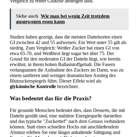
Vergleich zu reiner Glukose ansteigen lässt.
Siehe auch
Wie man bei wenig Zeit trotzdem
ausgewogen essen kann
Studien haben gezeigt, dass die meisten Dattelsorten einen
GI zwischen 42 und 55 aufweisen. Ein Wert unter 55 gilt als
niedrig. Zum Vergleich: Weißer Zucker hat einen GI von
etwa 65-70, und Weißbrot liegt sogar bei über 75. Der
Grund für den moderaten GI der Datteln liegt, wie bereits
erwähnt, in ihrem hohen Ballaststoffgehalt. Die Fasern
verlangsamen die Aufnahme des Zuckers im Darm, was zu
einem sanfteren und weniger dramatischen Anstieg des
Blutzuckerspiegels führt. Dieser Effekt wird als
glykämische Kontrolle
bezeichnet.
Was bedeutet das für die Praxis?
Für gesunde Menschen bedeutet dies, dass Desserts, die mit
Datteln gesüßt sind, eine stabilere Energiequelle darstellen
und das typische "Zuckertief" nach dem Genuss verhindern
können. Statt eines schnellen Hochs mit anschließendem
Absturz erleben Sie eine länger anhaltende Sättigung und