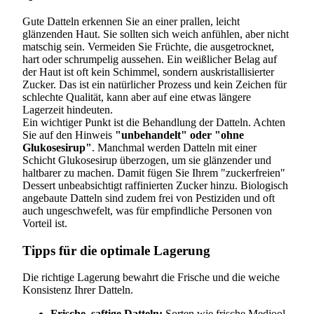
Gute Datteln erkennen Sie an einer prallen, leicht
glänzenden Haut. Sie sollten sich weich anfühlen, aber nicht
matschig sein. Vermeiden Sie Früchte, die ausgetrocknet,
hart oder schrumpelig aussehen. Ein weißlicher Belag auf
der Haut ist oft kein Schimmel, sondern auskristallisierter
Zucker. Das ist ein natürlicher Prozess und kein Zeichen für
schlechte Qualität, kann aber auf eine etwas längere
Lagerzeit hindeuten.
Ein wichtiger Punkt ist die Behandlung der Datteln. Achten
Sie auf den Hinweis
"unbehandelt" oder "ohne
Glukosesirup"
. Manchmal werden Datteln mit einer
Schicht Glukosesirup überzogen, um sie glänzender und
haltbarer zu machen. Damit fügen Sie Ihrem "zuckerfreien"
Dessert unbeabsichtigt raffinierten Zucker hinzu. Biologisch
angebaute Datteln sind zudem frei von Pestiziden und oft
auch ungeschwefelt, was für empfindliche Personen von
Vorteil ist.
Tipps für die optimale Lagerung
Die richtige Lagerung bewahrt die Frische und die weiche
Konsistenz Ihrer Datteln.
Frische, saftige Datteln:
Sorten wie frische Medjool-