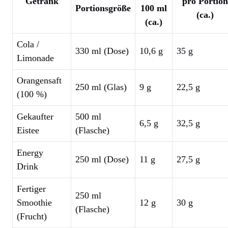
Getränk
pro Portion
Portionsgröße
100 ml
(ca.)
(ca.)
Cola /
330 ml (Dose)
10,6 g
35 g
Limonade
Orangensaft
250 ml (Glas)
9 g
22,5 g
(100 %)
Gekaufter
500 ml
6,5 g
32,5 g
Eistee
(Flasche)
Energy
250 ml (Dose)
11 g
27,5 g
Drink
Fertiger
250 ml
Smoothie
12 g
30 g
(Flasche)
(Frucht)