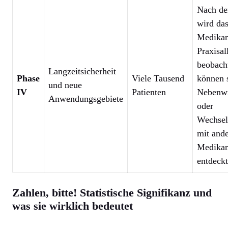
Nach de
wird da
Medika
Praxisal
beobacht
Langzeitsicherheit
Phase
Viele Tausend
können 
und neue
IV
Patienten
Nebenw
Anwendungsgebiete
oder
Wechsel
mit and
Medika
entdeck
Zahlen, bitte! Statistische Signifikanz und
was sie wirklich bedeutet