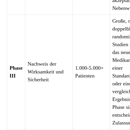
akzepta
Nebenw
Große, 
doppelb
randomis
Studien
das neu
Medikam
Nachweis der
Phase
1.000-5.000+
einer
Wirksamkeit und
III
Patienten
Standar
Sicherheit
oder ei
vergleic
Ergebnis
Phase s
entschei
Zulassu