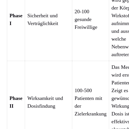
wird gep
der Kör
20-100
Phase
Sicherheit und
Wirksto
gesunde
I
Verträglichkeit
aufnimmt
Freiwillige
und aus
welche
Nebenw
auftrete
Das Me
wird ers
Patiente
100-500
Zeigt es
Phase
Wirksamkeit und
Patienten mit
gewünsc
II
Dosisfindung
der
Wirkung
Zielerkrankung
Dosis is
effektiv