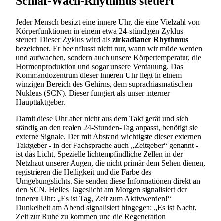
Schlaf-Wach-Rhythmus steuert
Jeder Mensch besitzt eine innere Uhr, die eine Vielzahl von
Körperfunktionen in einem etwa 24-stündigen Zyklus
steuert. Dieser Zyklus wird als
zirkadianer Rhythmus
bezeichnet. Er beeinflusst nicht nur, wann wir müde werden
und aufwachen, sondern auch unsere Körpertemperatur, die
Hormonproduktion und sogar unsere Verdauung. Das
Kommandozentrum dieser inneren Uhr liegt in einem
winzigen Bereich des Gehirns, dem suprachiasmatischen
Nukleus (SCN). Dieser fungiert als unser interner
Haupttaktgeber.
Damit diese Uhr aber nicht aus dem Takt gerät und sich
ständig an den realen 24-Stunden-Tag anpasst, benötigt sie
externe Signale. Der mit Abstand wichtigste dieser externen
Taktgeber - in der Fachsprache auch „Zeitgeber“ genannt -
ist das Licht. Spezielle lichtempfindliche Zellen in der
Netzhaut unserer Augen, die nicht primär dem Sehen dienen,
registrieren die Helligkeit und die Farbe des
Umgebungslichts. Sie senden diese Informationen direkt an
den SCN. Helles Tageslicht am Morgen signalisiert der
inneren Uhr: „Es ist Tag, Zeit zum Aktivwerden!“
Dunkelheit am Abend signalisiert hingegen: „Es ist Nacht,
Zeit zur Ruhe zu kommen und die Regeneration