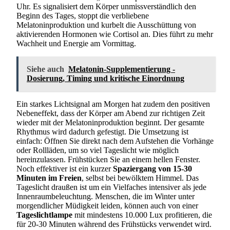
Uhr. Es signalisiert dem Körper unmissverständlich den
Beginn des Tages, stoppt die verbliebene
Melatoninproduktion und kurbelt die Ausschüttung von
aktivierenden Hormonen wie Cortisol an. Dies führt zu mehr
Wachheit und Energie am Vormittag.
Siehe auch
Melatonin-Supplementierung -
Dosierung, Timing und kritische Einordnung
Ein starkes Lichtsignal am Morgen hat zudem den positiven
Nebeneffekt, dass der Körper am Abend zur richtigen Zeit
wieder mit der Melatoninproduktion beginnt. Der gesamte
Rhythmus wird dadurch gefestigt. Die Umsetzung ist
einfach: Öffnen Sie direkt nach dem Aufstehen die Vorhänge
oder Rollläden, um so viel Tageslicht wie möglich
hereinzulassen. Frühstücken Sie an einem hellen Fenster.
Noch effektiver ist ein kurzer
Spaziergang von 15-30
Minuten im Freien
, selbst bei bewölktem Himmel. Das
Tageslicht draußen ist um ein Vielfaches intensiver als jede
Innenraumbeleuchtung. Menschen, die im Winter unter
morgendlicher Müdigkeit leiden, können auch von einer
Tageslichtlampe
mit mindestens 10.000 Lux profitieren, die
für 20-30 Minuten während des Frühstücks verwendet wird.