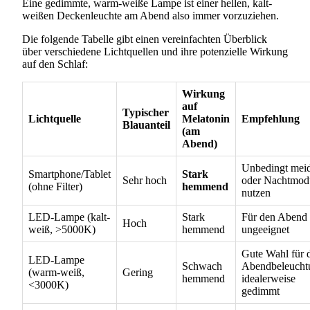
Eine gedimmte, warm-weiße Lampe ist einer hellen, kalt-
weißen Deckenleuchte am Abend also immer vorzuziehen.
Die folgende Tabelle gibt einen vereinfachten Überblick
über verschiedene Lichtquellen und ihre potenzielle Wirkung
auf den Schlaf:
Wirkung
auf
Typischer
Lichtquelle
Melatonin
Empfehlung
Blauanteil
(am
Abend)
Unbedingt mei
Smartphone/Tablet
Stark
Sehr hoch
oder Nachtmod
(ohne Filter)
hemmend
nutzen
LED-Lampe (kalt-
Stark
Für den Abend
Hoch
weiß, >5000K)
hemmend
ungeeignet
Gute Wahl für 
LED-Lampe
Schwach
Abendbeleucht
(warm-weiß,
Gering
hemmend
idealerweise
<3000K)
gedimmt