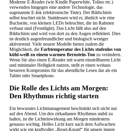
Moderne E-Reader (wie Kindle Paperwhite, Tolino etc.)
verwenden hingegen eine andere Technologie, das
sogenannte E-Ink (elektronische Tinte). Der Bildschirm
selbst leuchtet nicht. Stattdessen wird er, ähnlich wie eine
Buchseite, von kleinen LEDs beleuchtet, die im Rahmen
verbaut sind (Frontlight). Das Licht fällt also auf den
Bildschirm und wird von dort zu den Augen reflektiert. Dies
ist deutlich augenfreundlicher und biologisch weniger
aktivierend. Viele neuere Modelle bieten zudem die
Möglichkeit, die
Farbtemperatur des Lichts stufenlos von
kühl-weiß zu einem warmen Bernstein-Ton
zu verändern.
Wenn Sie also einen E-Reader mit warm einstellbarem Licht
und minimaler Helligkeit nutzen, stellt er einen weitaus
besseren Kompromiss für das abendliche Lesen dar als ein
Tablet oder Smartphone.
Die Rolle des Lichts am Morgen:
Den Rhythmus richtig starten
Ein bewusstes Lichtmanagement beschränkt sich nicht nur
auf den Abend. Um den zirkadianen Rhythmus stabil zu
halten, ist die Lichteinwirkung am Morgen mindestens
genauso wichtig. Helles Licht kurz nach dem Aufwachen
wirkt wie ein kraftvoller „Reset-Knopf“ für unsere innere