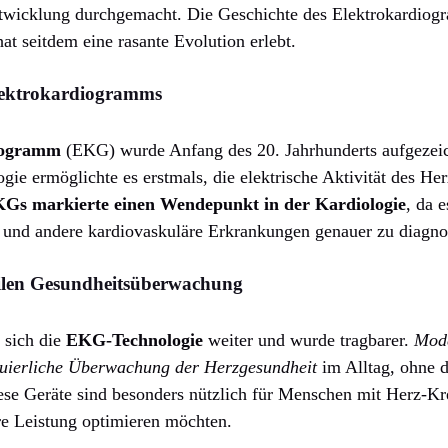
twicklung durchgemacht. Die Geschichte des Elektrokardiog
at seitdem eine rasante Evolution erlebt.
Elektrokardiogramms
iogramm
(EKG) wurde Anfang des 20. Jahrhunderts aufgezeic
ie ermöglichte es erstmals, die elektrische Aktivität des He
KGs markierte einen Wendepunkt in der Kardiologie
, da 
und andere kardiovaskuläre Erkrankungen genauer zu diagnos
ilen Gesundheitsüberwachung
 sich die
EKG-Technologie
weiter und wurde tragbarer.
Mod
nuierliche Überwachung der Herzgesundheit
im Alltag, ohne 
Diese Geräte sind besonders nützlich für Menschen mit Herz-K
hre Leistung optimieren möchten.