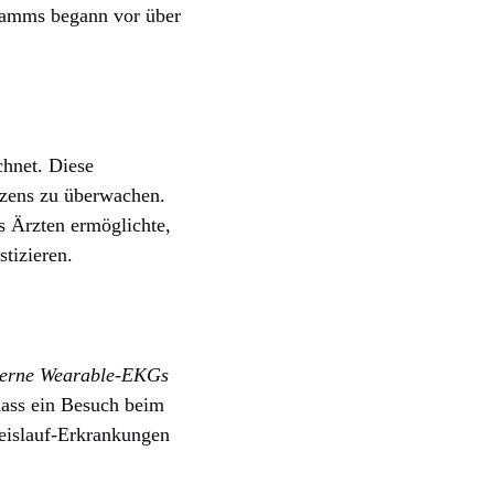
ramms begann vor über
hnet. Diese
rzens zu überwachen.
es Ärzten ermöglichte,
tizieren.
erne Wearable-EKGs
dass ein Besuch beim
reislauf-Erkrankungen