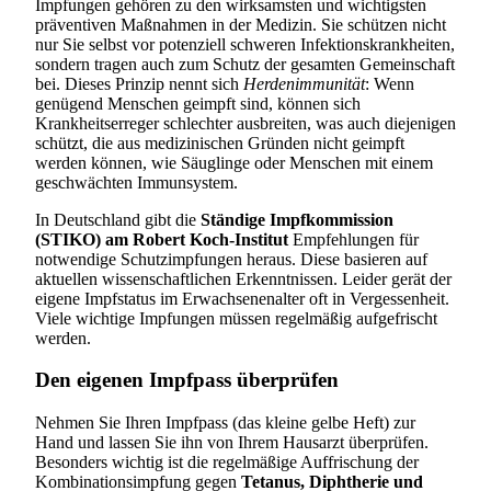
Impfungen gehören zu den wirksamsten und wichtigsten
präventiven Maßnahmen in der Medizin. Sie schützen nicht
nur Sie selbst vor potenziell schweren Infektionskrankheiten,
sondern tragen auch zum Schutz der gesamten Gemeinschaft
bei. Dieses Prinzip nennt sich
Herdenimmunität
: Wenn
genügend Menschen geimpft sind, können sich
Krankheitserreger schlechter ausbreiten, was auch diejenigen
schützt, die aus medizinischen Gründen nicht geimpft
werden können, wie Säuglinge oder Menschen mit einem
geschwächten Immunsystem.
In Deutschland gibt die
Ständige Impfkommission
(STIKO) am Robert Koch-Institut
Empfehlungen für
notwendige Schutzimpfungen heraus. Diese basieren auf
aktuellen wissenschaftlichen Erkenntnissen. Leider gerät der
eigene Impfstatus im Erwachsenenalter oft in Vergessenheit.
Viele wichtige Impfungen müssen regelmäßig aufgefrischt
werden.
Den eigenen Impfpass überprüfen
Nehmen Sie Ihren Impfpass (das kleine gelbe Heft) zur
Hand und lassen Sie ihn von Ihrem Hausarzt überprüfen.
Besonders wichtig ist die regelmäßige Auffrischung der
Kombinationsimpfung gegen
Tetanus, Diphtherie und