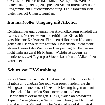
die Gesundheit bereits nach kurzer Zeit spürbar. Wenn Sie
Unterstützung benötigen, sprechen Sie mit Ihrem Arzt über
Programme zur Raucherentwöhnung. Die Krankenkassen
bieten hier oft Unterstützung an.
Ein maßvoller Umgang mit Alkohol
Regelmäßiger und übermäßiger Alkoholkonsum schädigt die
Leber, das Nervensystem und erhöht das Risiko für
verschiedene Krebsarten. Für einen risikoarmen Konsum
gelten als Richtwerte für gesunde Erwachsene: nicht mehr
als ein kleines Glas Wein oder Bier pro Tag für Frauen und
nicht mehr als zwei für Männer. Wichtig ist zudem, an
mindestens zwei Tagen pro Woche komplett auf Alkohol zu
verzichten.
Schutz vor UV-Strahlung
Zu viel Sonne schadet der Haut und ist die Hauptursache für
Hautkrebs. Schützen Sie sich konsequent, indem Sie die
Mittagssonne meiden, schützende Kleidung tragen und auf
unbedeckte Hautstellen Sonnencreme mit hohem
Lichtschutzfaktor auftragen. Dies gilt auch an bewölkten
Tagen. Die regelmäßige Selbstuntersuchung der Haut und
das Hautkrebs-Screening beim Arzt sind ebenfalls zentral.