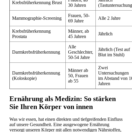
Krebsfrüherkennung Brust
30 Jahren
(Tastuntersuchung
Frauen, 50-
Mammographie-Screening
Alle 2 Jahre
69 Jahre
Krebsfrüherkennung
Männer, ab
Jährlich
Prostata
45 Jahren
Alle
Jährlich (Test auf
Darmkrebsfrüherkennung
Geschlechter,
Blut im Stuhl)
50-54 Jahre
Zwei
Männer ab
Darmkrebsfrüherkennung
Untersuchungen
50, Frauen
(Koloskopie)
im Abstand von 1
ab 55
Jahren
Ernährung als Medizin: So stärken
Sie Ihren Körper von innen
Was wir essen, hat einen direkten und tiefgreifenden Einfluss
auf unsere Gesundheit. Eine ausgewogene Ernährung
versorgt unseren Körper mit allen notwendigen Nährstoffen,