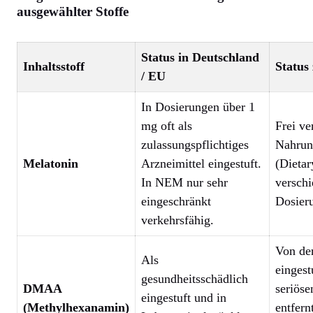
ausgewählter Stoffe
Status in Deutschland
Inhaltsstoff
Status
/ EU
In Dosierungen über 1
mg oft als
Frei ve
zulassungspflichtiges
Nahrun
Melatonin
Arzneimittel eingestuft.
(Dietar
In NEM nur sehr
verschi
eingeschränkt
Dosier
verkehrsfähig.
Von de
Als
eingest
gesundheitsschädlich
DMAA
seriöse
eingestuft und in
(Methylhexanamin)
entfern