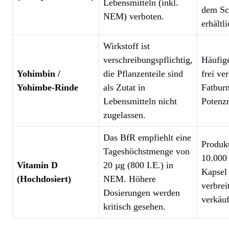
Lebensmitteln (inkl.
dem Sc
NEM) verboten.
erhältli
Wirkstoff ist
verschreibungspflichtig,
Häufige
Yohimbin /
die Pflanzenteile sind
frei ve
Yohimbe-Rinde
als Zutat in
Fatbur
Lebensmitteln nicht
Potenzm
zugelassen.
Das BfR empfiehlt eine
Produkt
Tageshöchstmenge von
10.000 
Vitamin D
20 µg (800 I.E.) in
Kapsel 
(Hochdosiert)
NEM. Höhere
verbrei
Dosierungen werden
verkäuf
kritisch gesehen.