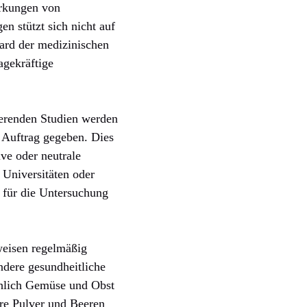
irkungen von
n stützt sich nicht auf
ard der medizinischen
agekräftige
ierenden Studien werden
n Auftrag gegeben. Dies
ive oder neutrale
Universitäten oder
g für die Untersuchung
weisen regelmäßig
ndere gesundheitliche
ichlich Gemüse und Obst
ure Pulver und Beeren