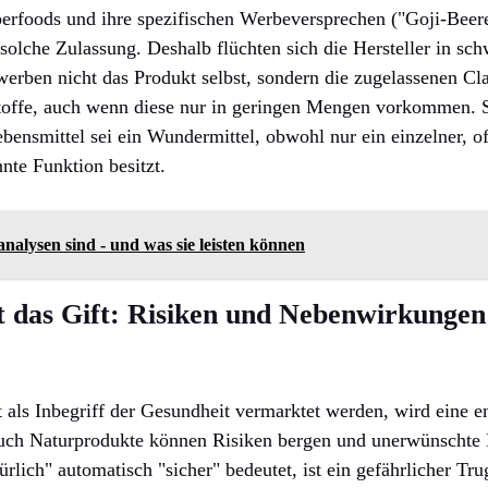
perfoods und ihre spezifischen Werbeversprechen ("Goji-Beer
e solche Zulassung. Deshalb flüchten sich die Hersteller in s
erben nicht das Produkt selbst, sondern die zugelassenen Cl
toffe, auch wenn diese nur in geringen Mengen vorkommen. 
bensmittel sei ein Wundermittel, obwohl nur ein einzelner, of
nnte Funktion besitzt.
alysen sind - und was sie leisten können
t das Gift: Risiken und Nebenwirkungen
als Inbegriff der Gesundheit vermarktet werden, wird eine e
uch Naturprodukte können Risiken bergen und unerwünschte
lich" automatisch "sicher" bedeutet, ist ein gefährlicher Tru