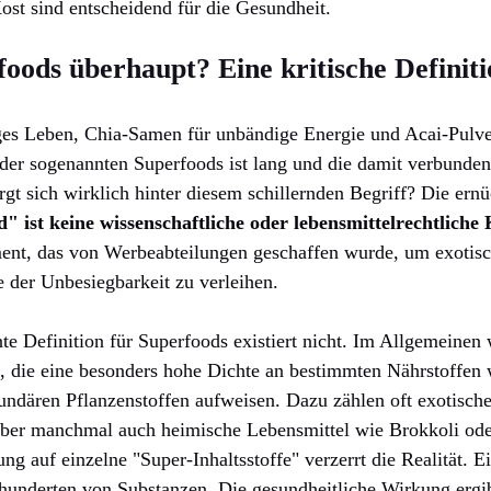
st sind entscheidend für die Gesundheit.
oods überhaupt? Eine kritische Definiti
ges Leben, Chia-Samen für unbändige Energie und Acai-Pulver
der sogenannten Superfoods ist lang und die damit verbunden
gt sich wirklich hinter diesem schillernden Begriff? Die ernü
" ist keine wissenschaftliche oder lebensmittelrechtliche 
ent, das von Werbeabteilungen geschaffen wurde, um exotisc
 der Unbesiegbarkeit zu verleihen.
nnte Definition für Superfoods existiert nicht. Im Allgemeinen
, die eine besonders hohe Dichte an bestimmten Nährstoffen
undären Pflanzenstoffen aufweisen. Dazu zählen oft exotisch
ber manchmal auch heimische Lebensmittel wie Brokkoli ode
g auf einzelne "Super-Inhaltsstoffe" verzerrt die Realität. Ei
hunderten von Substanzen. Die gesundheitliche Wirkung ergi