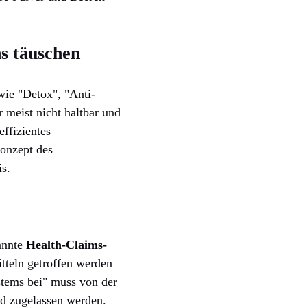
s täuschen
wie "Detox", "Anti-
 meist nicht haltbar und
ffizientes
Konzept des
is.
annte
Health-Claims-
tteln getroffen werden
stems bei" muss von der
nd zugelassen werden.