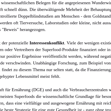
, wissenschaftlichen Belegen für die angepriesenen Wunderw
ft schnell dünn. Die überwältigende Mehrheit der Behauptunge
ntrollierte Doppelblindstudien am Menschen - dem Goldstand
werden oft Tierversuche, Laborstudien oder kleine, nicht auss
s "Beweis" herangezogen.
t der potenzielle
Interessenkonflikt
. Viele der wenigen exist
ern oder Vertreibern der Superfood-Produkte finanziert oder i
 nur positive Ergebnisse veröffentlicht werden, während negat
lade verschwinden. Unabhängige Forschung, zum Beispiel von 
n, findet zu diesem Thema nur selten statt, da die Finanzierun
gehypter Lebensmittel meist fehlt.
aft für Ernährung (DGE) und auch die Verbraucherzentralen 
e meisten Superfoods die wissenschaftliche Grundlage für beso
onen, dass eine vielfältige und ausgewogene Ernährung mit re
e beste Strategie für eine gute Gesundheit ist - ganz ohne te