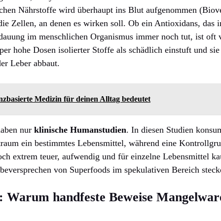
ichen Nährstoffe wird überhaupt ins Blut aufgenommen (Biov
die Zellen, an denen es wirken soll. Ob ein Antioxidans, das 
rdauung im menschlichen Organismus immer noch tut, ist oft v
per hohe Dosen isolierter Stoffe als schädlich einstuft und sie
der Leber abbaut.
zbasierte Medizin für deinen Alltag bedeutet
haben nur
klinische Humanstudien
. In diesen Studien kons
traum ein bestimmtes Lebensmittel, während eine Kontrollgru
och extrem teuer, aufwendig und für einzelne Lebensmittel k
rbeversprechen von Superfoods im spekulativen Bereich steck
e: Warum handfeste Beweise Mangelware