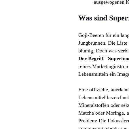
ausgewogenen Ko
Was sind Superf
Goji-Beeren für ein lan
Jungbrunnen. Die Liste 
blumig. Doch was verbir
Der Begriff "Superfood
reines Marketinginstrum
Lebensmitteln ein Image
Eine offizielle, anerka
Lebensmittel bezeichnet
Mineralstoffen oder sek
Matcha oder Moringa, a
Problem: Die Fokussierun
komplexes Gebilde aus 