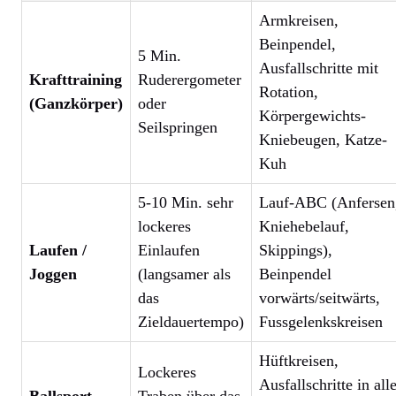
Armkreisen,
Beinpendel,
5 Min.
Ausfallschritte mit
Krafttraining
Ruderergometer
Rotation,
(Ganzkörper)
oder
Körpergewichts-
Seilspringen
Kniebeugen, Katze-
Kuh
5-10 Min. sehr
Lauf-ABC (Anfersen
lockeres
Kniehebelauf,
Laufen /
Einlaufen
Skippings),
Joggen
(langsamer als
Beinpendel
das
vorwärts/seitwärts,
Zieldauertempo)
Fussgelenkskreisen
Hüftkreisen,
Lockeres
Ausfallschritte in all
Ballsport
Traben über das