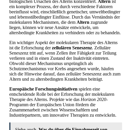
biologischen Ursachen des Alterns konzentriert.
Altern
ist
ein komplexer Prozess, der durch verschiedene Faktoren
beeinflusst wird, einschließlich genetischer, umweltbedingter
und lebensstilbedingter Einflüsse. Durch das Verständnis der
molekularen Mechanismen, die dem
Altern
zugrunde
liegen, können wir neue Ansätze entwickeln, um
altersbedingte Krankheiten zu verhindern oder zu behandeln.
Ein wichtiger Aspekt der molekularen Therapie des Alterns
ist die Erforschung der
zellulären Seneszenz
. Zelluläre
Seneszenz tritt auf, wenn Zellen ihre Fähigkeit zur Teilung
verlieren und in einen Zustand der Inaktivität eintreten.
Obwohl dieser Mechanismus ursprünglich als
Schutzmechanismus vor Krebs angesehen wurde, häufen
sich die Hinweise darauf, dass zelluläre Seneszenz auch zum
Altern und zu altersbedingten Krankheiten beiträgt.
Europäische Forschungsinitiativen
spielen eine
entscheidende Rolle bei der Erforschung der molekularen
Therapie des Alterns. Projekte wie das
Horizon 2020
-
Programm der Europäischen Union fördern die
Zusammenarbeit zwischen Wissenschaftlern und
Industriepartnern, um innovative Therapien zu entwickeln.
Siehe auch
Was du über die Einnahmezeit von