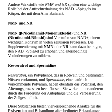
Andere Wirkstoffe wie
NMN und NR
spielen eine wichtige
Rolle bei der Aufrechterhaltung des NAD+-Spiegels im
Körper, der mit dem Alter abnimmt.
NMN und NR
NMN (β-Nicotinamid-Mononukleotid)
und
NR
(Nicotinamid-Ribosid)
sind Vorstufen von NAD+, einem
wichtigen Könzym in vielen zellulären Prozessen. Die
Supplementierung mit
NMN
oder
NR
kann dazu beitragen,
den NAD+-Spiegel zu erhöhen und altersbedingte
Veränderungen zu mildern.
Resveratrol und Spermidine
Resveratrol
, ein Polyphenol, das in Rotwein und bestimmten
Nüssen vorkommt, und
Spermidine
, eine natürlich
vorkommende Polyamin, haben ebenfalls das Potenzial, den
Alterungsprozess zu beeinflussen. Sie wirken unter anderem
durch die Förderung der Autophagie und die Verbesserung
der Zellgesundheit.
Diese Substanzen bieten vielversprechende Ansätze für die
Prävention
und Behandlung altersbedingter Erkrankungen.