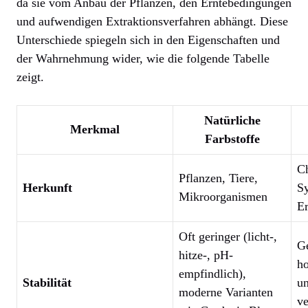
da sie vom Anbau der Pflanzen, den Erntebedingungen
und aufwendigen Extraktionsverfahren abhängt. Diese
Unterschiede spiegeln sich in den Eigenschaften und
der Wahrnehmung wider, wie die folgende Tabelle
zeigt.
Natürliche
Merkmal
Farbstoffe
C
Pflanzen, Tiere,
Herkunft
Sy
Mikroorganismen
Er
Oft geringer (licht-,
Ge
hitze-, pH-
ho
empfindlich),
Stabilität
un
moderne Varianten
ve