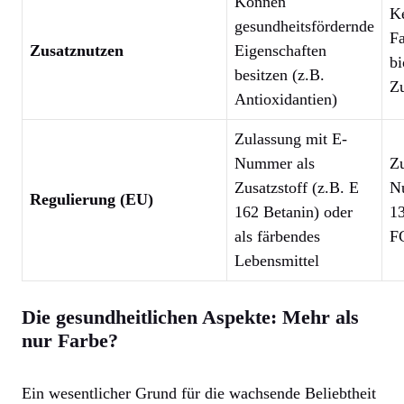
Können
Ke
gesundheitsfördernde
Fa
Zusatznutzen
Eigenschaften
bi
besitzen (z.B.
Zu
Antioxidantien)
Zulassung mit E-
Nummer als
Zu
Zusatzstoff (z.B. E
N
Regulierung (EU)
162 Betanin) oder
13
als färbendes
F
Lebensmittel
Die gesundheitlichen Aspekte: Mehr als
nur Farbe?
Ein wesentlicher Grund für die wachsende Beliebtheit