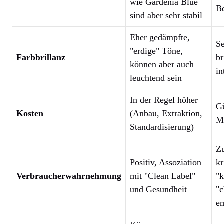
wie Gardenia Blue
B
sind aber sehr stabil
Eher gedämpfte,
Se
"erdige" Töne,
Farbbrillanz
br
können aber auch
in
leuchtend sein
In der Regel höher
Gü
Kosten
(Anbau, Extraktion,
M
Standardisierung)
Z
Positiv, Assoziation
kr
Verbraucherwahrnehmung
mit "Clean Label"
"k
und Gesundheit
"
e