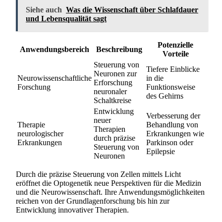
Siehe auch
Was die Wissenschaft über Schlafdauer
und Lebensqualität sagt
Potenzielle
Anwendungsbereich
Beschreibung
Vorteile
Steuerung von
Tiefere Einblicke
Neuronen zur
Neurowissenschaftliche
in die
Erforschung
Forschung
Funktionsweise
neuronaler
des Gehirns
Schaltkreise
Entwicklung
Verbesserung der
neuer
Therapie
Behandlung von
Therapien
neurologischer
Erkrankungen wie
durch präzise
Erkrankungen
Parkinson oder
Steuerung von
Epilepsie
Neuronen
Durch die präzise Steuerung von Zellen mittels Licht
eröffnet die Optogenetik neue Perspektiven für die Medizin
und die Neurowissenschaft. Ihre Anwendungsmöglichkeiten
reichen von der Grundlagenforschung bis hin zur
Entwicklung innovativer Therapien.