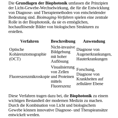
Die
Grundlagen der Biophotonik
umfassen die Prinzipien
der Licht-Gewebe-Wechselwirkung, die für die Entwicklung
von Diagnose- und Therapiemethoden von entscheidender
Bedeutung sind.
Bioimaging-Verfahren
spielen eine zentrale
Rolle in der Biophotonik, da sie es ermöglichen,
hochauflösende Bilder von biologischen Strukturen zu
erstellen.
Verfahren
Beschreibung
Anwendung
Nicht-invasive
Optische
Diagnose von
Bildgebung
Kohärenztomographie
Augenerkrankungen,
mit hoher
(OCT)
Hauterkrankungen
Auflösung
Visualisierung
Forschung,
von Zellen
Diagnose von
Fluoreszenzmikroskopie
und Proteinen
Krankheiten auf
mittels
zellulärer Ebene
Fluoreszenz
Diese Verfahren tragen dazu bei, die
Biophotonik
zu einem
wichtigen Bestandteil der modernen Medizin zu machen.
Durch die Kombination von Licht und biologischem
Gewebe können innovative Diagnose- und Therapieansätze
entwickelt werden.