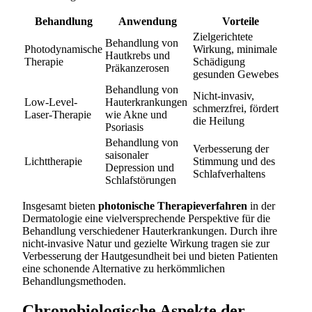
Behandlung
Anwendung
Vorteile
Zielgerichtete
Behandlung von
Photodynamische
Wirkung, minimale
Hautkrebs und
Therapie
Schädigung
Präkanzerosen
gesunden Gewebes
Behandlung von
Nicht-invasiv,
Low-Level-
Hauterkrankungen
schmerzfrei, fördert
Laser-Therapie
wie Akne und
die Heilung
Psoriasis
Behandlung von
Verbesserung der
saisonaler
Lichttherapie
Stimmung und des
Depression und
Schlafverhaltens
Schlafstörungen
Insgesamt bieten
photonische Therapieverfahren
in der
Dermatologie eine vielversprechende Perspektive für die
Behandlung verschiedener Hauterkrankungen. Durch ihre
nicht-invasive Natur und gezielte Wirkung tragen sie zur
Verbesserung der Hautgesundheit bei und bieten Patienten
eine schonende Alternative zu herkömmlichen
Behandlungsmethoden.
Chronobiologische Aspekte der