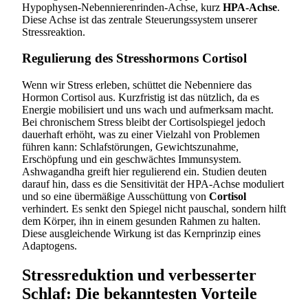
Hypophysen-Nebennierenrinden-Achse, kurz
HPA-Achse
.
Diese Achse ist das zentrale Steuerungssystem unserer
Stressreaktion.
Regulierung des Stresshormons Cortisol
Wenn wir Stress erleben, schüttet die Nebenniere das
Hormon Cortisol aus. Kurzfristig ist das nützlich, da es
Energie mobilisiert und uns wach und aufmerksam macht.
Bei chronischem Stress bleibt der Cortisolspiegel jedoch
dauerhaft erhöht, was zu einer Vielzahl von Problemen
führen kann: Schlafstörungen, Gewichtszunahme,
Erschöpfung und ein geschwächtes Immunsystem.
Ashwagandha greift hier regulierend ein. Studien deuten
darauf hin, dass es die Sensitivität der HPA-Achse moduliert
und so eine übermäßige Ausschüttung von
Cortisol
verhindert. Es senkt den Spiegel nicht pauschal, sondern hilft
dem Körper, ihn in einem gesunden Rahmen zu halten.
Diese ausgleichende Wirkung ist das Kernprinzip eines
Adaptogens.
Stressreduktion und verbesserter
Schlaf: Die bekanntesten Vorteile