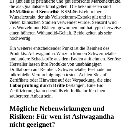
Es gibt einige patentierte und gut erforschte Markenextrakte,
die als Qualitätsmerkmal gelten. Die bekanntesten sind
KSM-66®
und
Sensoril®
. KSM-66 ist ein reiner
Wurzelextrakt, der als Vollspektrum-Extrakt gilt und in
vielen klinischen Studien verwendet wurde. Sensoril wird
aus Wurzeln und Blättern gewonnen und hat typischerweise
einen höheren Withanolid-Gehalt. Beide gelten als sehr
hochwertig.
Ein weiterer entscheidender Punkt ist die Reinheit des
Produkts. Ashwagandha-Wurzeln können Schwermetalle
und andere Schadstoffe aus dem Boden aufnehmen. Seriöse
Hersteller lassen ihre Produkte von unabhängigen
Drittlaboren auf Reinheit, Schwermetalle, Pestizide und
mikrobielle Verunreinigungen testen. Achten Sie auf
Zertifikate oder Hinweise auf der Verpackung, die eine
Laborprüfung durch Dritte
bestätigen. Eine Bio-
Zertifizierung kann ebenfalls ein Indikator für einen
saubereren Anbau sein.
Mögliche Nebenwirkungen und
Risiken: Für wen ist Ashwagandha
nicht geeignet?