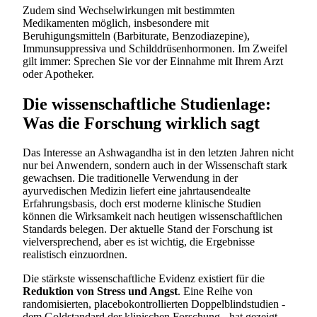
Zudem sind Wechselwirkungen mit bestimmten
Medikamenten möglich, insbesondere mit
Beruhigungsmitteln (Barbiturate, Benzodiazepine),
Immunsuppressiva und Schilddrüsenhormonen. Im Zweifel
gilt immer: Sprechen Sie vor der Einnahme mit Ihrem Arzt
oder Apotheker.
Die wissenschaftliche Studienlage:
Was die Forschung wirklich sagt
Das Interesse an Ashwagandha ist in den letzten Jahren nicht
nur bei Anwendern, sondern auch in der Wissenschaft stark
gewachsen. Die traditionelle Verwendung in der
ayurvedischen Medizin liefert eine jahrtausendealte
Erfahrungsbasis, doch erst moderne klinische Studien
können die Wirksamkeit nach heutigen wissenschaftlichen
Standards belegen. Der aktuelle Stand der Forschung ist
vielversprechend, aber es ist wichtig, die Ergebnisse
realistisch einzuordnen.
Die stärkste wissenschaftliche Evidenz existiert für die
Reduktion von Stress und Angst
. Eine Reihe von
randomisierten, placebokontrollierten Doppelblindstudien -
dem Goldstandard der klinischen Forschung - hat gezeigt,