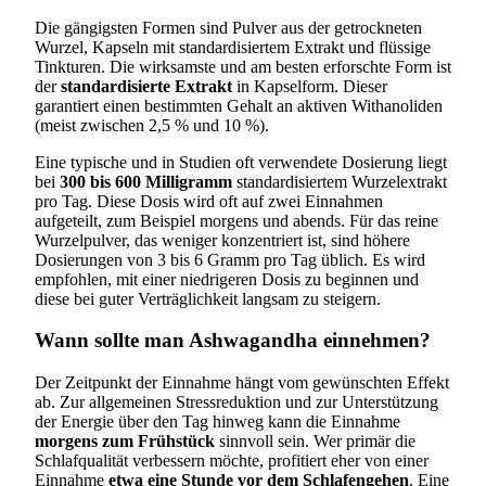
Die gängigsten Formen sind Pulver aus der getrockneten
Wurzel, Kapseln mit standardisiertem Extrakt und flüssige
Tinkturen. Die wirksamste und am besten erforschte Form ist
der
standardisierte Extrakt
in Kapselform. Dieser
garantiert einen bestimmten Gehalt an aktiven Withanoliden
(meist zwischen 2,5 % und 10 %).
Eine typische und in Studien oft verwendete Dosierung liegt
bei
300 bis 600 Milligramm
standardisiertem Wurzelextrakt
pro Tag. Diese Dosis wird oft auf zwei Einnahmen
aufgeteilt, zum Beispiel morgens und abends. Für das reine
Wurzelpulver, das weniger konzentriert ist, sind höhere
Dosierungen von 3 bis 6 Gramm pro Tag üblich. Es wird
empfohlen, mit einer niedrigeren Dosis zu beginnen und
diese bei guter Verträglichkeit langsam zu steigern.
Wann sollte man Ashwagandha einnehmen?
Der Zeitpunkt der Einnahme hängt vom gewünschten Effekt
ab. Zur allgemeinen Stressreduktion und zur Unterstützung
der Energie über den Tag hinweg kann die Einnahme
morgens zum Frühstück
sinnvoll sein. Wer primär die
Schlafqualität verbessern möchte, profitiert eher von einer
Einnahme
etwa eine Stunde vor dem Schlafengehen
. Eine