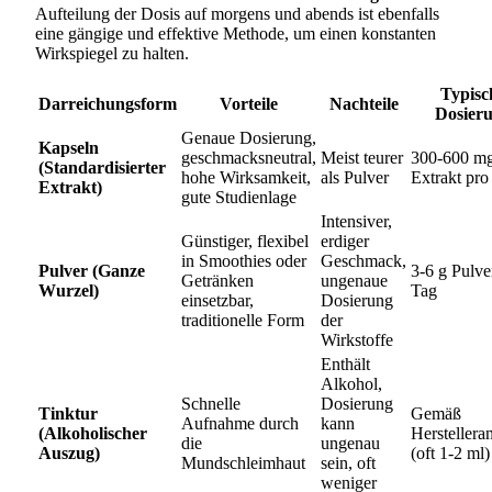
Aufteilung der Dosis auf morgens und abends ist ebenfalls
eine gängige und effektive Methode, um einen konstanten
Wirkspiegel zu halten.
Typisc
Darreichungsform
Vorteile
Nachteile
Dosier
Genaue Dosierung,
Kapseln
geschmacksneutral,
Meist teurer
300-600 m
(Standardisierter
hohe Wirksamkeit,
als Pulver
Extrakt pro
Extrakt)
gute Studienlage
Intensiver,
Günstiger, flexibel
erdiger
in Smoothies oder
Geschmack,
Pulver (Ganze
3-6 g Pulve
Getränken
ungenaue
Wurzel)
Tag
einsetzbar,
Dosierung
traditionelle Form
der
Wirkstoffe
Enthält
Alkohol,
Schnelle
Dosierung
Tinktur
Gemäß
Aufnahme durch
kann
(Alkoholischer
Herstellera
die
ungenau
Auszug)
(oft 1-2 ml)
Mundschleimhaut
sein, oft
weniger