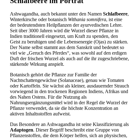
Schlafbeere im Porträt
Ashwagandha, auch bekannt unter den Namen
Schlafbeere
,
Winterkirsche oder botanisch
Withania somnifera
, ist eine
der bedeutendsten Heilpflanzen der ayurvedischen Lehre.
Seit über 3000 Jahren wird die Wurzel dieser Pflanze in
Indien traditionell eingesetzt, um Kraft zu spenden, den
Geist zu beruhigen und die Lebensenergie (Ojas) zu stärken.
Der Name selbst stammt aus dem Sanskrit und bedeutet so
viel wie „Geruch des Pferdes“, was sowohl auf den erdigen
Duft der frischen Wurzel als auch auf die ihr zugeschriebene,
stärkende Wirkung anspielt.
Botanisch gehört die Pflanze zur Familie der
Nachtschattengewächse (Solanaceae), genau wie Tomaten
oder Kartoffeln. Sie wächst als kleiner, ausdauernder Strauch
vorwiegend in den trockenen Regionen Indiens, Afrikas und
des Nahen Ostens. Für die Nutzung als
Nahrungsergänzungsmittel wird in der Regel die Wurzel der
Pflanze verwendet, da sie die höchste Konzentration an
aktiven Inhaltsstoffen aufweist.
Das Besondere an Ashwagandha ist seine Klassifizierung als
Adaptogen
. Dieser Begriff beschreibt eine Gruppe von
Pflanzenstoffen, die dem Körper helfen, sich an physischen,